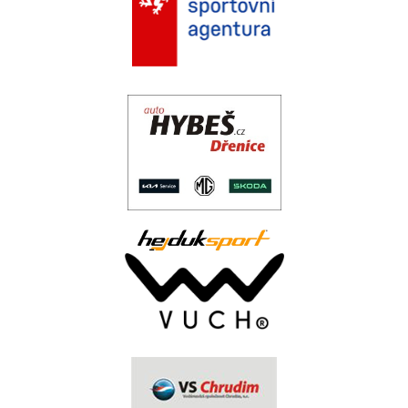
.
..
.
.