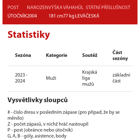
POST
NAROZEN
VÝŠKA
VÁHA
HŮL
STÁTNÍ PŘÍSLUŠNOST
ÚTOČNÍK
2004
181
cm
77
kg
LEVÁ
ČESKÁ
Statistiky
Část
Sezóna
Kategorie
Soutěž
sezóny
Krajská
2023 -
základní
Muži
liga
2024
část
mužů
Vysvětlivky sloupců
# - číslo dresu v posledním zápase (pro případ, že by se
měnilo)
Z - počet zápasů, v nichž hráč nastoupil
P - post (obránce nebo útočník)
G, A, B - góly, asistence, body