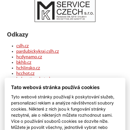
Odkazy
cslh.cz
pardubickykraj.cslh.cz
hcdynamo.cz
bkhb.cz
hchlinsko.cz
hcchot.cz
kohouti-ceskatrebova.cz
hcledec.cz
Tato webová stránka používá cookies
hclitomysl.cz
hcskutec.cz
Tyto webové stránky používají k poskytování služeb,
hcslovan.com
personalizaci reklam a analýze návštěvnosti soubory
hcchocen.cz
cookies. Některé z nich jsou k fungování stránky
hcpolicka.com
nezbytné, ale o některých můžete rozhodnout sami.
hcsvetlans.cz
Více o používání souborů cookies se dozvíte níže.
eSports.cz
Můžete je povolit všechny, jednotlivě vybrat nebo
klubweb.cz