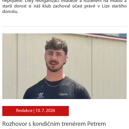
nepřijdete. Díky reorganizaci mládeže a rozdělení na mladší a
starší dorost si náš klub zachoval účast právě v
Lize staršího
dorostu
.
Redakce |
10. 7. 2026
Rozhovor s kondičním trenérem Petrem