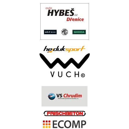
.
..
.
.
.
.