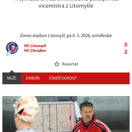
vicemistra z Litomyšle
Zimní stadion Litomyšl, pá 6. 3. 2026, semifinále
5
HC Litomyšl
HC Chrudim
2
Reportáž
MUŽI
JUNIOŘI
STARŠÍ DOROST