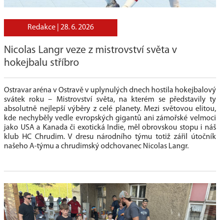
Redakce |
28. 6. 2026
Nicolas Langr veze z mistrovství světa v
hokejbalu stříbro
Ostravar aréna v Ostravě v uplynulých dnech hostila hokejbalový
svátek roku – Mistrovství světa, na kterém se představily ty
absolutně nejlepší výběry z celé planety. Mezi světovou elitou,
kde nechyběly vedle evropských gigantů ani zámořské velmoci
jako USA a Kanada či exotická Indie, měl obrovskou stopu i náš
klub HC Chrudim. V dresu národního týmu totiž zářil útočník
našeho A-týmu a chrudimský odchovanec Nicolas Langr.