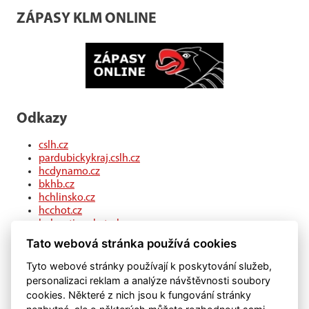
ZÁPASY KLM ONLINE
Odkazy
cslh.cz
pardubickykraj.cslh.cz
hcdynamo.cz
bkhb.cz
hchlinsko.cz
hcchot.cz
kohouti-ceskatrebova.cz
hcledec.cz
Tato webová stránka používá cookies
hclitomysl.cz
hcskutec.cz
Tyto webové stránky používají k poskytování služeb,
hcslovan.com
personalizaci reklam a analýze návštěvnosti soubory
hcchocen.cz
cookies. Některé z nich jsou k fungování stránky
hcpolicka.com