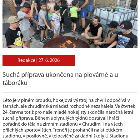
Redakce |
27. 6. 2026
Suchá příprava ukončena na plovárně a u
táboráku
Léto je v plném proudu, hokejová výstroj na chvíli odpočívá v
šatnách, ale chrudimská mládež rozhodně nezahálela. Ve čtvrtek
24. června totiž pro naše mladé hokejisty skončila náročná letní
suchá příprava. Během uplynulých týdnů dostávali hráči
pořádně do těla na zimním stadionu v Chrudimi i na všech
přilehlých sportovištích. Trenéři je proháněli na atletickém
stadionu, v posilovně, v tělocvičně základní školy U Stadionu