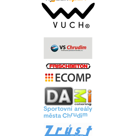
.
.
.
.