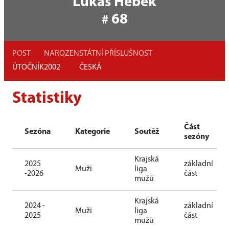
Lukáš Hebek
68
#
POST
NAROZEN
STÁTNÍ PŘÍSLUŠNOST
ÚTOČNÍK
2002
ČESKÁ
Statistiky
Část
Sezóna
Kategorie
Soutěž
sezóny
Krajská
2025
základní
Muži
liga
-2026
část
mužů
Krajská
2024 -
základní
Muži
liga
2025
část
mužů