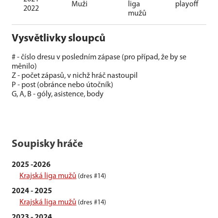
Muži
liga
playoff
2022
mužů
Vysvětlivky sloupců
# - číslo dresu v posledním zápase (pro případ, že by se
měnilo)
Z - počet zápasů, v nichž hráč nastoupil
P - post (obránce nebo útočník)
G, A, B - góly, asistence, body
Soupisky hráče
2025 -2026
Krajská liga mužů
(dres #14)
2024 - 2025
Krajská liga mužů
(dres #14)
2023 - 2024