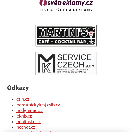
Odkazy
cslh.cz
pardubickykraj.cslh.cz
hcdynamo.cz
bkhb.cz
hchlinsko.cz
hcchot.cz