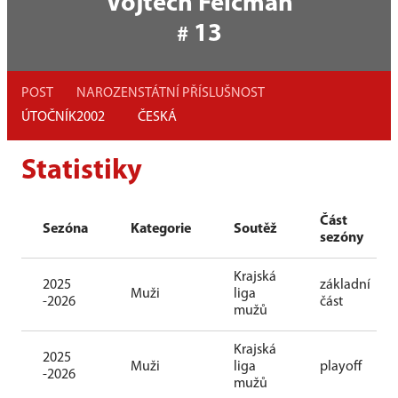
Vojtěch Felcman
13
#
POST
NAROZEN
STÁTNÍ PŘÍSLUŠNOST
ÚTOČNÍK
2002
ČESKÁ
Statistiky
Část
Sezóna
Kategorie
Soutěž
sezóny
Krajská
2025
základní
Muži
liga
-2026
část
mužů
Krajská
2025
Muži
liga
playoff
-2026
mužů