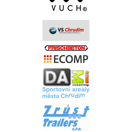
.
.
.
.