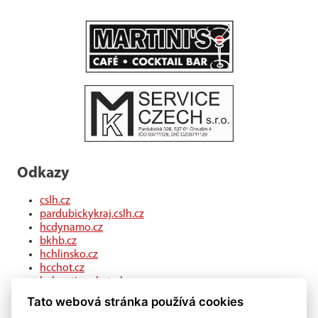
Odkazy
cslh.cz
pardubickykraj.cslh.cz
hcdynamo.cz
bkhb.cz
hchlinsko.cz
hcchot.cz
kohouti-ceskatrebova.cz
hcledec.cz
Tato webová stránka používá cookies
hclitomysl.cz