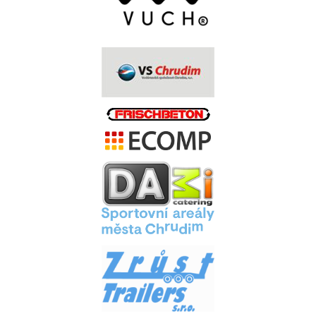
.
.
.
.