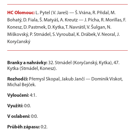
HC Olomouc:
L. Pytel (V. Jareš) — Š. Vrána, R. Přidal, M.
Bohatý, D. Fiala, Š. Matyáš, A. Kreutz — J. Pícha, R. Morillas, F.
Konesz, D. Pastrnek, D. Kytka, T. Navrátil, V. Šulgan, N.
Miškovský, P. Strnádel, S. Vyroubal, K. Drábek, V. Neoral, J.
Koryčanský
Branky a nahrávky:
32. Strnádel (Koryčanský, Kytka), 47.
Kytka (Strnádel, Konesz).
Rozhodčí:
Přemysl Skopal, Jakub Jančí — Dominik Viskot,
Michal Bejček.
Vyloučení:
4:1.
Využití:
0:0.
V oslabení:
0:0.
Průběh zápasu:
0:2.