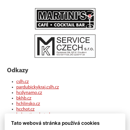
Odkazy
cslh.cz
pardubickykraj.cslh.cz
hcdynamo.cz
bkhb.cz
hchlinsko.cz
hcchot.cz
kohouti-ceskatrebova.cz
hcledec.cz
Tato webová stránka používá cookies
hclitomysl.cz