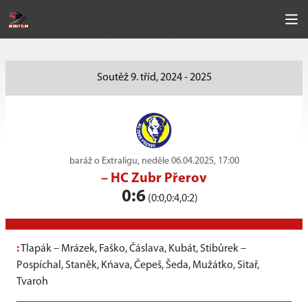
Soutěž 9. tříd, 2024 - 2025
baráž o Extraligu, neděle 06.04.2025, 17:00
–
HC Zubr Přerov
0:6
(0:0,0:4,0:2)
:
Tlapák – Mrázek, Faško, Čáslava, Kubát, Stibůrek –
Pospíchal, Staněk, Kńava, Čepeš, Šeda, Mužátko, Sitař,
Tvaroh