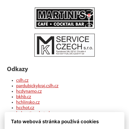
Odkazy
cslh.cz
pardubickykraj.cslh.cz
hcdynamo.cz
bkhb.cz
hchlinsko.cz
hcchot.cz
kohouti-ceskatrebova.cz
hcledec.cz
Tato webová stránka používá cookies
hclitomysl.cz