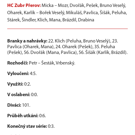
HC Zubr Přerov:
Micka – Mozr, Dvořák, Pešek, Bruno Veselý,
Oharek, Karlík – Bořek Veselý, Mikuláš, Pavlica, Šišák, Peluha,
Stárek, Šindler, Klich, Mana, Brázdil, Drabina
Branky a nahrávky:
22. Klich (Peluha, Bruno Veselý), 23.
Pavlica (Oharek, Mana), 24. Oharek (Pešek), 35. Peluha
(Pešek), 56. Dvořák (Mana, Pavlica), 56. Šišák (Karlík, Brázdil).
Rozhodčí:
Petr – Šesták, Vrbenský.
Vyloučení:
4:5.
Využití:
0:2.
V oslabení:
0:0.
Diváci:
101.
Průběh utkání:
0:6.
Konečný stav série:
0:3.