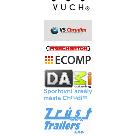
.
.
.
.