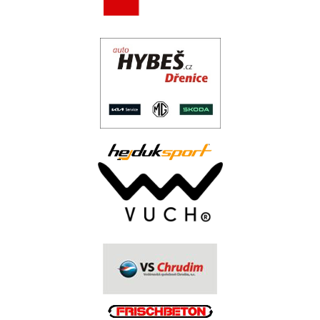
.
..
.
.
.