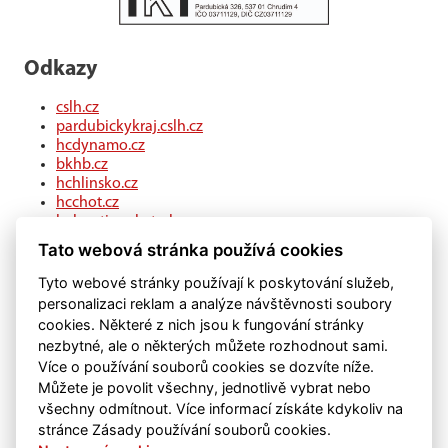
Odkazy
cslh.cz
pardubickykraj.cslh.cz
hcdynamo.cz
bkhb.cz
hchlinsko.cz
hcchot.cz
kohouti-ceskatrebova.cz
hcledec.cz
Tato webová stránka používá cookies
hclitomysl.cz
hcskutec.cz
Tyto webové stránky používají k poskytování služeb,
hcslovan.com
personalizaci reklam a analýze návštěvnosti soubory
hcchocen.cz
cookies. Některé z nich jsou k fungování stránky
hcpolicka.com
nezbytné, ale o některých můžete rozhodnout sami.
hcsvetlans.cz
Více o používání souborů cookies se dozvíte níže.
eSports.cz
Můžete je povolit všechny, jednotlivě vybrat nebo
klubweb.cz
všechny odmítnout. Více informací získáte kdykoliv na
onlajny.com
stránce Zásady používání souborů cookies.