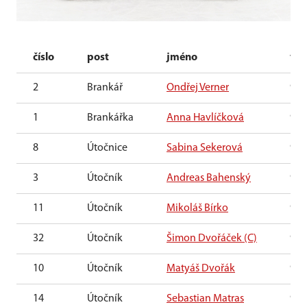
číslo
post
jméno
věk
2
Brankář
Ondřej Verner
9 le
1
Brankářka
Anna Havlíčková
9 le
8
Útočnice
Sabina Sekerová
9 le
3
Útočník
Andreas Bahenský
9 le
11
Útočník
Mikoláš Bírko
9 le
32
Útočník
Šimon Dvořáček (C)
9 le
10
Útočník
Matyáš Dvořák
9 le
14
Útočník
Sebastian Matras
9 le