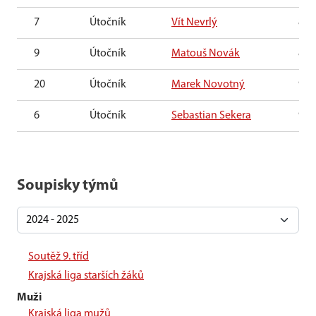
7
Útočník
Vít Nevrlý
8 le
9
Útočník
Matouš Novák
8 le
20
Útočník
Marek Novotný
9 le
6
Útočník
Sebastian Sekera
9 le
Soupisky týmů
Soutěž 9. tříd
Krajská liga starších žáků
Muži
Krajská liga mužů