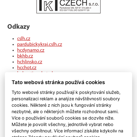
Odkazy
cslh.cz
pardubickykraj.cslh.cz
hcdynamo.cz
bkhb.cz
hchlinsko.cz
hcchot.cz
kohouti-ceskatrebova.cz
hcledec.cz
Tato webová stránka používá cookies
hclitomysl.cz
hcskutec.cz
Tyto webové stránky používají k poskytování služeb,
hcslovan.com
personalizaci reklam a analýze návštěvnosti soubory
hcchocen.cz
cookies. Některé z nich jsou k fungování stránky
hcpolicka.com
nezbytné, ale o některých můžete rozhodnout sami.
hcsvetlans.cz
Více o používání souborů cookies se dozvíte níže.
eSports.cz
Můžete je povolit všechny, jednotlivě vybrat nebo
klubweb.cz
všechny odmítnout. Více informací získáte kdykoliv na
onlajny.com