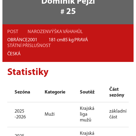
Dominik Pejzl
25
#
POST
NAROZEN
VÝŠKA
VÁHA
HŮL
OBRÁNCE
2001
181
cm
85
kg
PRAVÁ
STÁTNÍ PŘÍSLUŠNOST
ČESKÁ
Statistiky
Část
Sezóna
Kategorie
Soutěž
sezóny
Krajská
2025
základní
Muži
liga
-2026
část
mužů
Krajská