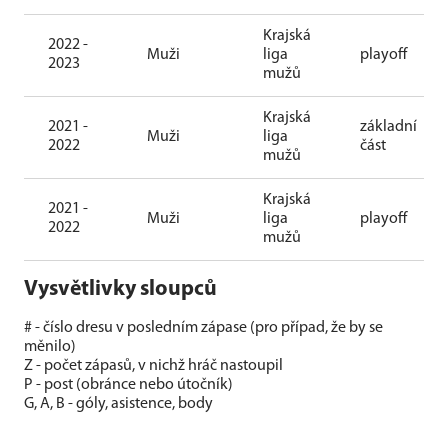
Krajská
2022 -
Muži
liga
playoff
2023
mužů
Krajská
2021 -
základní
Muži
liga
2022
část
mužů
Krajská
2021 -
Muži
liga
playoff
2022
mužů
Vysvětlivky sloupců
# - číslo dresu v posledním zápase (pro případ, že by se
měnilo)
Z - počet zápasů, v nichž hráč nastoupil
P - post (obránce nebo útočník)
G, A, B - góly, asistence, body