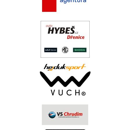
.
..
.
.
.