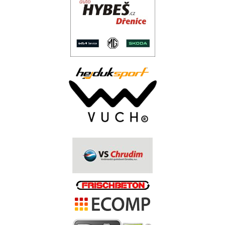
..
.
.
.
.