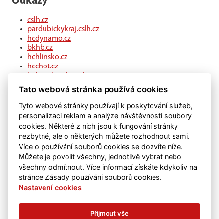
Odkazy
cslh.cz
pardubickykraj.cslh.cz
hcdynamo.cz
bkhb.cz
hchlinsko.cz
hcchot.cz
kohouti-ceskatrebova.cz
hcledec.cz
Tato webová stránka používá cookies
hclitomysl.cz
hcskutec.cz
Tyto webové stránky používají k poskytování služeb,
hcslovan.com
personalizaci reklam a analýze návštěvnosti soubory
hcchocen.cz
cookies. Některé z nich jsou k fungování stránky
hcpolicka.com
nezbytné, ale o některých můžete rozhodnout sami.
hcsvetlans.cz
Více o používání souborů cookies se dozvíte níže.
eSports.cz
Můžete je povolit všechny, jednotlivě vybrat nebo
klubweb.cz
všechny odmítnout. Více informací získáte kdykoliv na
onlajny.com
stránce Zásady používání souborů cookies.
Nastavení cookies
Přijmout vše