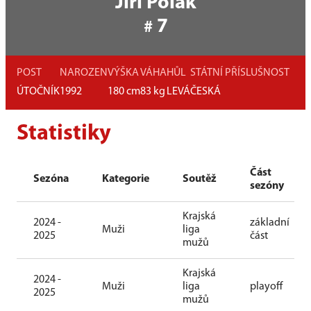
Jiří Polák
7
#
POST
NAROZEN
VÝŠKA
VÁHA
HŮL
STÁTNÍ PŘÍSLUŠNOST
ÚTOČNÍK
1992
180
cm
83
kg
LEVÁ
ČESKÁ
Statistiky
Část
Sezóna
Kategorie
Soutěž
sezóny
Krajská
2024 -
základní
Muži
liga
2025
část
mužů
Krajská
2024 -
Muži
liga
playoff
2025
mužů