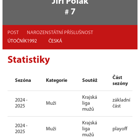
Jiří Polák
7
#
POST
NAROZEN
STÁTNÍ PŘÍSLUŠNOST
ÚTOČNÍK
1992
ČESKÁ
Statistiky
Část
Sezóna
Kategorie
Soutěž
sezóny
Krajská
2024 -
základní
Muži
liga
2025
část
mužů
Krajská
2024 -
Muži
liga
playoff
2025
mužů