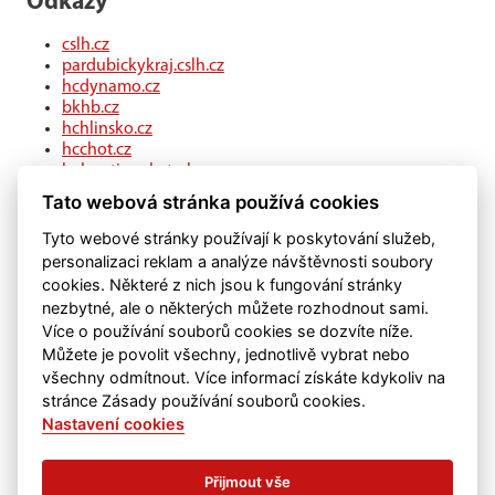
Odkazy
cslh.cz
pardubickykraj.cslh.cz
hcdynamo.cz
bkhb.cz
hchlinsko.cz
hcchot.cz
kohouti-ceskatrebova.cz
hcledec.cz
Tato webová stránka používá cookies
hclitomysl.cz
hcskutec.cz
Tyto webové stránky používají k poskytování služeb,
hcslovan.com
personalizaci reklam a analýze návštěvnosti soubory
hcchocen.cz
cookies. Některé z nich jsou k fungování stránky
hcpolicka.com
nezbytné, ale o některých můžete rozhodnout sami.
hcsvetlans.cz
Více o používání souborů cookies se dozvíte níže.
eSports.cz
Můžete je povolit všechny, jednotlivě vybrat nebo
klubweb.cz
všechny odmítnout. Více informací získáte kdykoliv na
onlajny.com
stránce Zásady používání souborů cookies.
Nastavení cookies
Přijmout vše