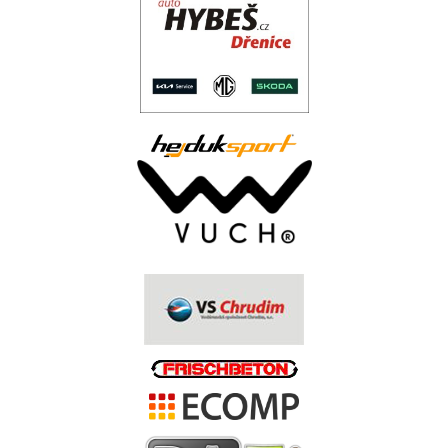
..
.
.
.
.