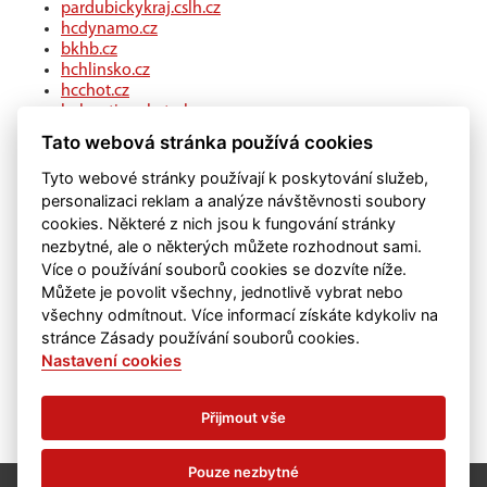
pardubickykraj.cslh.cz
hcdynamo.cz
bkhb.cz
hchlinsko.cz
hcchot.cz
kohouti-ceskatrebova.cz
hcledec.cz
Tato webová stránka používá cookies
hclitomysl.cz
hcskutec.cz
Tyto webové stránky používají k poskytování služeb,
hcslovan.com
personalizaci reklam a analýze návštěvnosti soubory
hcchocen.cz
cookies. Některé z nich jsou k fungování stránky
hcpolicka.com
nezbytné, ale o některých můžete rozhodnout sami.
hcsvetlans.cz
Více o používání souborů cookies se dozvíte níže.
eSports.cz
Můžete je povolit všechny, jednotlivě vybrat nebo
klubweb.cz
všechny odmítnout. Více informací získáte kdykoliv na
onlajny.com
stránce Zásady používání souborů cookies.
Nastavení cookies
Přijmout vše
Pouze nezbytné