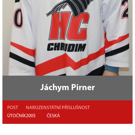
Jáchym Pirner
POST
NAROZEN
STÁTNÍ PŘÍSLUŠNOST
ÚTOČNÍK
2005
ČESKÁ