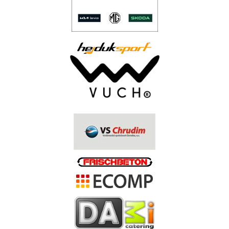
..
.
.
.
.