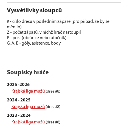
Vysvětlivky sloupců
# - číslo dresu v posledním zápase (pro případ, že by se
měnilo)
Z - počet zápasů, v nichž hráč nastoupil
P - post (obránce nebo útočník)
G, A, B - góly, asistence, body
Soupisky hráče
2025 -2026
Krajská liga mužů
(dres #8)
2024 - 2025
Krajská liga mužů
(dres #8)
2023 - 2024
Krajská liga mužů
(dres #8)