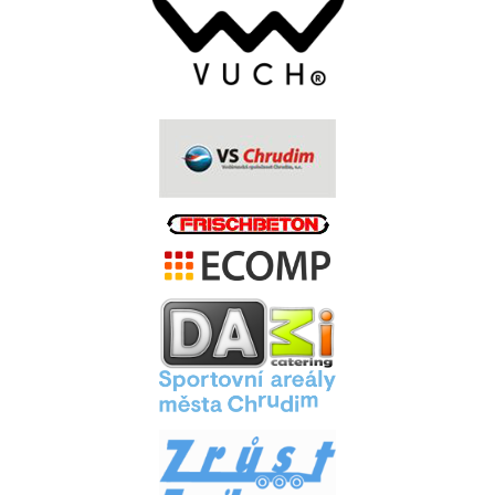
.
.
.
.