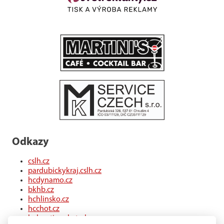
Odkazy
cslh.cz
pardubickykraj.cslh.cz
hcdynamo.cz
bkhb.cz
hchlinsko.cz
hcchot.cz
kohouti-ceskatrebova.cz