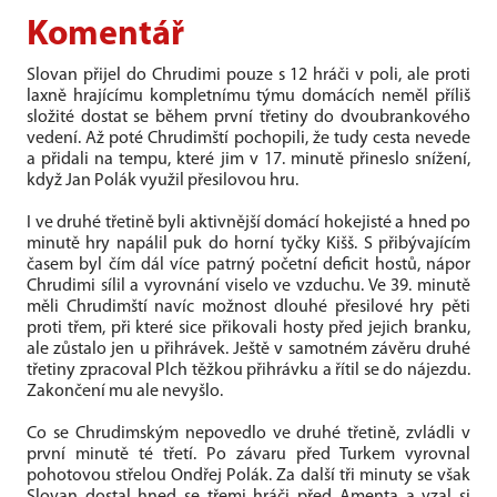
Komentář
Slovan přijel do Chrudimi pouze s 12 hráči v poli, ale proti
laxně hrajícímu kompletnímu týmu domácích neměl příliš
složité dostat se během první třetiny do dvoubrankového
vedení. Až poté Chrudimští pochopili, že tudy cesta nevede
a přidali na tempu, které jim v 17. minutě přineslo snížení,
když Jan Polák využil přesilovou hru.
I ve druhé třetině byli aktivnější domácí hokejisté a hned po
minutě hry napálil puk do horní tyčky Kišš. S přibývajícím
časem byl čím dál více patrný početní deficit hostů, nápor
Chrudimi sílil a vyrovnání viselo ve vzduchu. Ve 39. minutě
měli Chrudimští navíc možnost dlouhé přesilové hry pěti
proti třem, při které sice přikovali hosty před jejich branku,
ale zůstalo jen u přihrávek. Ještě v samotném závěru druhé
třetiny zpracoval Plch těžkou přihrávku a řítil se do nájezdu.
Zakončení mu ale nevyšlo.
Co se Chrudimským nepovedlo ve druhé třetině, zvládli v
první minutě té třetí. Po závaru před Turkem vyrovnal
pohotovou střelou Ondřej Polák. Za další tři minuty se však