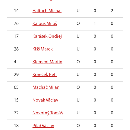
14
Haltuch Michal
U
0
2
76
Kalous Miloš
O
1
0
17
Karásek Ondřej
U
0
0
28
Kišš Marek
U
0
0
4
Klement Martin
O
0
0
29
Koreček Petr
U
0
0
65
Machač Milan
O
0
0
15
Novák Václav
U
0
0
72
Novotný Tomáš
U
0
0
18
Pilař Václav
O
0
0