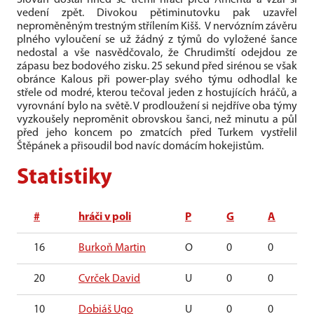
Slovan dostal hned se třemi hráči před Amenta a vzal si
vedení zpět. Divokou pětiminutovku pak uzavřel
neproměněným trestným střílením Kišš. V nervózním závěru
plného vyloučení se už žádný z týmů do vyložené šance
nedostal a vše nasvědčovalo, že Chrudimští odejdou ze
zápasu bez bodového zisku. 25 sekund před sirénou se však
obránce Kalous při power-play svého týmu odhodlal ke
střele od modré, kterou tečoval jeden z hostujících hráčů, a
vyrovnání bylo na světě. V prodloužení si nejdříve oba týmy
vyzkoušely neproměnit obrovskou šanci, než minutu a půl
před jeho koncem po zmatcích před Turkem vystřelil
Štěpánek a přisoudil bod navíc domácím hokejistům.
Statistiky
#
hráči v poli
P
G
A
16
Burkoň Martin
O
0
0
20
Cvrček David
U
0
0
10
Dobiáš Ugo
U
0
0