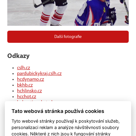
Další fotografie
Odkazy
cslh.cz
pardubickykraj.cslh.cz
hcdynamo.cz
bkhb.cz
hchlinsko.cz
hcchot.cz
kohouti-ceskatrebova.cz
hcledec.cz
Tato webová stránka používá cookies
hclitomysl.cz
hcskutec.cz
Tyto webové stránky používají k poskytování služeb,
hcslovan.com
personalizaci reklam a analýze návštěvnosti soubory
hcchocen.cz
cookies. Některé z nich jsou k fungování stránky