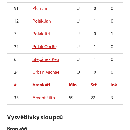
91
Plch Jiří
U
0
0
12
Polák Jan
U
1
0
7
Polák Jiří
U
0
1
22
Polák Ondřej
U
1
0
6
Štěpánek Petr
U
1
0
24
Urban Michael
O
0
0
#
brankáři
Min
Stř
Ink
33
Ament Filip
59
22
3
Vysvětlivky sloupců
Brankáři