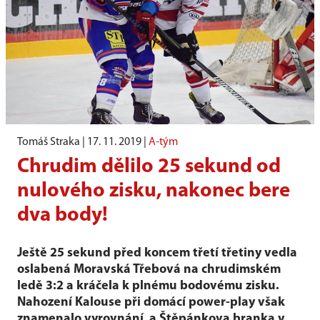
Tomáš Straka |
17. 11. 2019
|
A-tým
Chrudim dělilo 25 sekund od
nulového zisku, nakonec bere
dva body!
Ještě 25 sekund před koncem třetí třetiny vedla
oslabená Moravská Třebová na chrudimském
ledě 3:2 a kráčela k plnému bodovému zisku.
Nahození Kalouse při domácí power-play však
znamenalo vyrovnání a Štěpánkova branka v