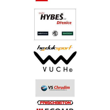
.
..
.
.
.
.