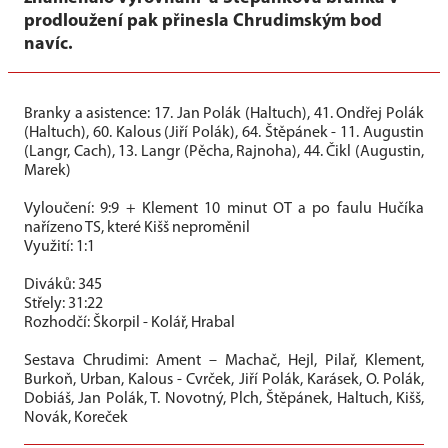
prodloužení pak přinesla Chrudimským bod
navíc.
Branky a asistence: 17. Jan Polák (Haltuch), 41. Ondřej Polák
(Haltuch), 60. Kalous (Jiří Polák), 64. Štěpánek - 11. Augustin
(Langr, Cach), 13. Langr (Pěcha, Rajnoha), 44. Čikl (Augustin,
Marek)
Vyloučení: 9:9 + Klement 10 minut OT a po faulu Hučíka
nařízeno TS, které Kišš neproměnil
Využití: 1:1
Diváků: 345
Střely: 31:22
Rozhodčí: Škorpil - Kolář, Hrabal
Sestava Chrudimi: Ament – Machač, Hejl, Pilař, Klement,
Burkoň, Urban, Kalous - Cvrček, Jiří Polák, Karásek, O. Polák,
Dobiáš, Jan Polák, T. Novotný, Plch, Štěpánek, Haltuch, Kišš,
Novák, Koreček