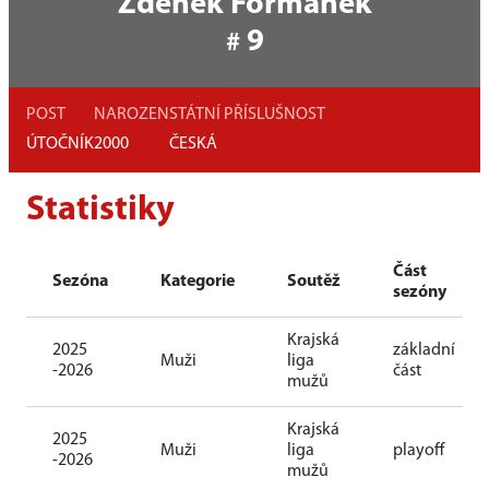
Zdeněk Formánek
9
#
POST
NAROZEN
STÁTNÍ PŘÍSLUŠNOST
ÚTOČNÍK
2000
ČESKÁ
Statistiky
Část
Sezóna
Kategorie
Soutěž
sezóny
Krajská
2025
základní
Muži
liga
-2026
část
mužů
Krajská
2025
Muži
liga
playoff
-2026
mužů