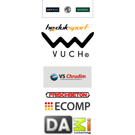
..
.
.
.
.