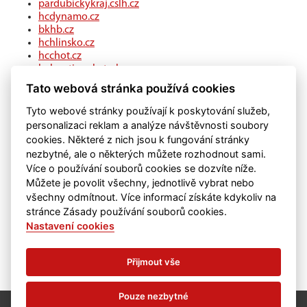
pardubickykraj.cslh.cz
hcdynamo.cz
bkhb.cz
hchlinsko.cz
hcchot.cz
kohouti-ceskatrebova.cz
hcledec.cz
Tato webová stránka používá cookies
hclitomysl.cz
hcskutec.cz
Tyto webové stránky používají k poskytování služeb,
hcslovan.com
personalizaci reklam a analýze návštěvnosti soubory
hcchocen.cz
cookies. Některé z nich jsou k fungování stránky
hcpolicka.com
nezbytné, ale o některých můžete rozhodnout sami.
hcsvetlans.cz
Více o používání souborů cookies se dozvíte níže.
eSports.cz
Můžete je povolit všechny, jednotlivě vybrat nebo
klubweb.cz
všechny odmítnout. Více informací získáte kdykoliv na
onlajny.com
stránce Zásady používání souborů cookies.
Nastavení cookies
Přijmout vše
Pouze nezbytné