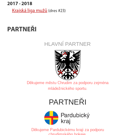
2017 - 2018
Krajská liga mužů
(dres #23)
PARTNEŘI
HLAVNÍ PARTNER
Děkujeme městu Chrudim za
podporu zejména
mládežnického sportu.
PARTNEŘI
Děkujeme Pardubickému kraji za podporu
chrudimského hokeje.