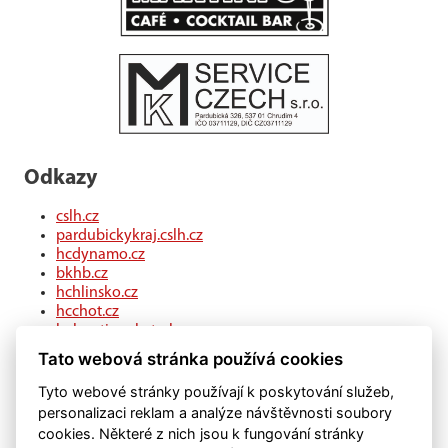
Odkazy
cslh.cz
pardubickykraj.cslh.cz
hcdynamo.cz
bkhb.cz
hchlinsko.cz
hcchot.cz
kohouti-ceskatrebova.cz
hcledec.cz
Tato webová stránka používá cookies
hclitomysl.cz
hcskutec.cz
Tyto webové stránky používají k poskytování služeb,
hcslovan.com
personalizaci reklam a analýze návštěvnosti soubory
hcchocen.cz
cookies. Některé z nich jsou k fungování stránky
hcpolicka.com