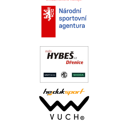
.
.
..
.
.