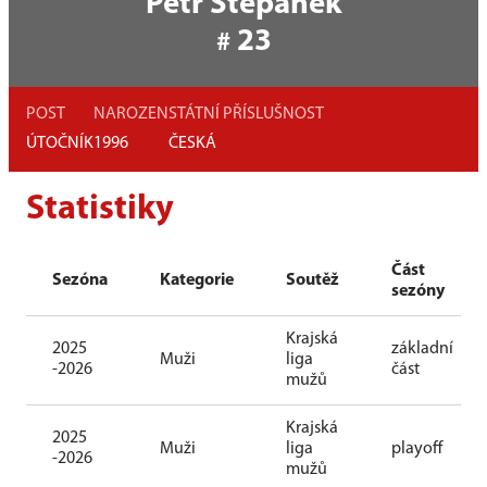
Petr Štěpánek
23
#
POST
NAROZEN
STÁTNÍ PŘÍSLUŠNOST
ÚTOČNÍK
1996
ČESKÁ
Statistiky
Část
Sezóna
Kategorie
Soutěž
sezóny
Krajská
2025
základní
Muži
liga
-2026
část
mužů
Krajská
2025
Muži
liga
playoff
-2026
mužů