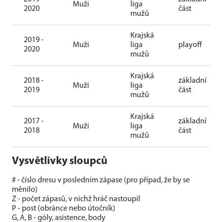
Muži
liga
2020
část
mužů
Krajská
2019 -
Muži
liga
playoff
2020
mužů
Krajská
2018 -
základní
Muži
liga
2019
část
mužů
Krajská
2017 -
základní
Muži
liga
2018
část
mužů
Vysvětlivky sloupců
# - číslo dresu v posledním zápase (pro případ, že by se
měnilo)
Z - počet zápasů, v nichž hráč nastoupil
P - post (obránce nebo útočník)
G, A, B - góly, asistence, body