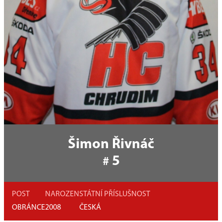
Šimon Řivnáč
5
#
POST
NAROZEN
STÁTNÍ PŘÍSLUŠNOST
OBRÁNCE
2008
ČESKÁ