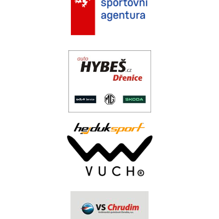
.
..
.
.