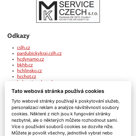
Odkazy
cslh.cz
pardubickykraj.cslh.cz
hcdynamo.cz
bkhb.cz
hchlinsko.cz
hcchot.cz
kohouti-ceskatrebova.cz
hcledec.cz
Tato webová stránka používá cookies
hclitomysl.cz
hcskutec.cz
Tyto webové stránky používají k poskytování služeb,
hcslovan.com
personalizaci reklam a analýze návštěvnosti soubory
hcchocen.cz
cookies. Některé z nich jsou k fungování stránky
hcpolicka.com
nezbytné, ale o některých můžete rozhodnout sami.
hcsvetlans.cz
Více o používání souborů cookies se dozvíte níže.
eSports.cz
Můžete je povolit všechny, jednotlivě vybrat nebo
klubweb.cz