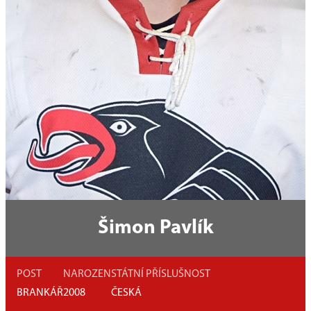
Šimon Pavlík
POST
NAROZEN
STÁTNÍ PŘÍSLUŠNOST
BRANKÁŘ
2008
ČESKÁ