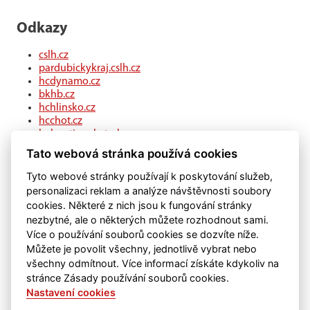
Odkazy
cslh.cz
pardubickykraj.cslh.cz
hcdynamo.cz
bkhb.cz
hchlinsko.cz
hcchot.cz
kohouti-ceskatrebova.cz
hcledec.cz
Tato webová stránka používá cookies
hclitomysl.cz
hcskutec.cz
Tyto webové stránky používají k poskytování služeb,
hcslovan.com
personalizaci reklam a analýze návštěvnosti soubory
hcchocen.cz
cookies. Některé z nich jsou k fungování stránky
hcpolicka.com
nezbytné, ale o některých můžete rozhodnout sami.
hcsvetlans.cz
Více o používání souborů cookies se dozvíte níže.
eSports.cz
Můžete je povolit všechny, jednotlivě vybrat nebo
klubweb.cz
všechny odmítnout. Více informací získáte kdykoliv na
onlajny.com
stránce Zásady používání souborů cookies.
Nastavení cookies