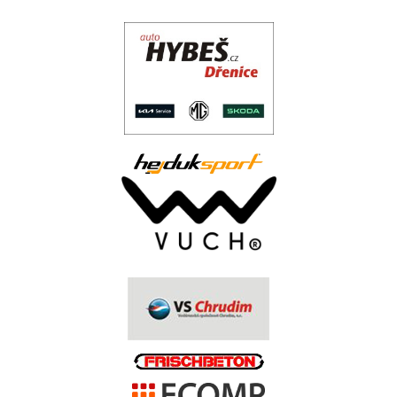
.
..
.
.
.
.