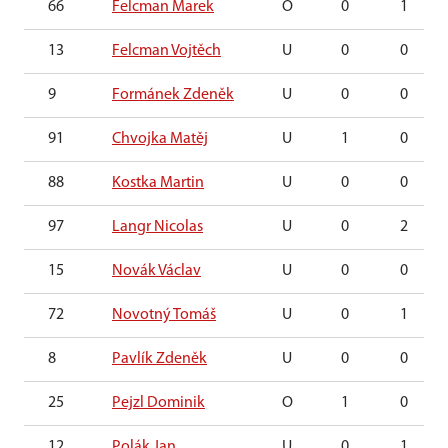
66
Felcman Marek
O
0
1
13
Felcman Vojtěch
U
0
0
9
Formánek Zdeněk
U
0
0
91
Chvojka Matěj
U
1
0
88
Kostka Martin
U
0
0
97
Langr Nicolas
U
0
2
15
Novák Václav
U
0
0
72
Novotný Tomáš
U
0
1
8
Pavlík Zdeněk
U
0
0
25
Pejzl Dominik
O
1
0
12
Polák Jan
U
0
1