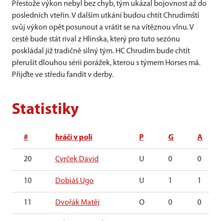
Přestože výkon nebyl bez chyb, tým ukázal bojovnost až do
posledních vteřin. V dalším utkání budou chtít Chrudimští
svůj výkon opět posunout a vrátit se na vítěznou vlnu. V
cestě bude stát rival z Hlinska, který pro tuto sezónu
poskládal již tradičně silný tým. HC Chrudim bude chtít
přerušit dlouhou sérii porážek, kterou s týmem Horses má.
Přijďte ve středu fandit v derby.
Statistiky
#
hráči v poli
P
G
A
20
Cvrček David
U
0
0
10
Dobiáš Ugo
U
1
1
11
Dvořák Matěj
O
0
0