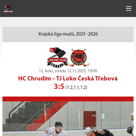
Krajská liga mužů, 2025 -2026
12. kolo, středa 12.11.2025, 19:00
HC Chrudim
–
TJ Loko Česká Třebová
3:5
(1:2,1:1,1:2)