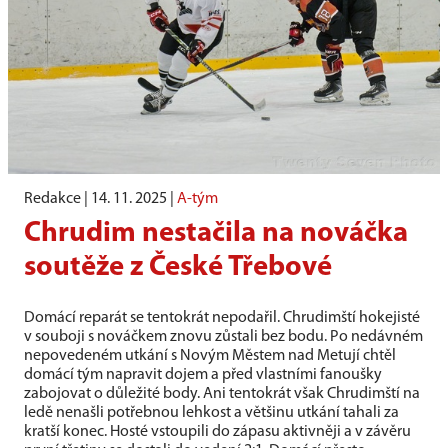
Redakce |
14. 11. 2025
|
A-tým
Chrudim nestačila na nováčka
soutěže z České Třebové
Domácí reparát se tentokrát nepodařil. Chrudimští hokejisté
v souboji s nováčkem znovu zůstali bez bodu. Po nedávném
nepovedeném utkání s Novým Městem nad Metují chtěl
domácí tým napravit dojem a před vlastními fanoušky
zabojovat o důležité body. Ani tentokrát však Chrudimští na
ledě nenašli potřebnou lehkost a většinu utkání tahali za
kratší konec. Hosté vstoupili do zápasu aktivněji a v závěru