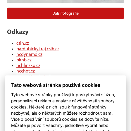
Další fotografie
Odkazy
cslh.cz
pardubickykraj.cslh.cz
hcdynamo.cz
bkhb.cz
hchlinsko.cz
hcchot.cz
kohouti-ceskatrebova.cz
hcledec.cz
Tato webová stránka používá cookies
hclitomysl.cz
hcskutec.cz
Tyto webové stránky používají k poskytování služeb,
hcslovan.com
personalizaci reklam a analýze návštěvnosti soubory
hcchocen.cz
cookies. Některé z nich jsou k fungování stránky
hcpolicka.com
nezbytné, ale o některých můžete rozhodnout sami.
hcsvetlans.cz
Více o používání souborů cookies se dozvíte níže.
eSports.cz
Můžete je povolit všechny, jednotlivě vybrat nebo
klubweb.cz