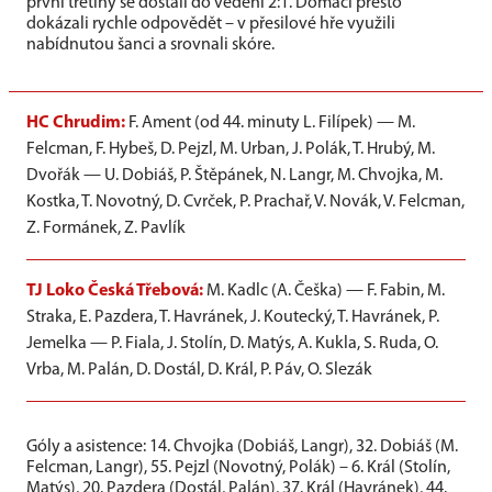
první třetiny se dostali do vedení 2:1. Domácí přesto
dokázali rychle odpovědět – v přesilové hře využili
nabídnutou šanci a srovnali skóre.
HC Chrudim:
F. Ament (od 44. minuty L. Filípek) — M.
Felcman, F. Hybeš, D. Pejzl, M. Urban, J. Polák, T. Hrubý, M.
Dvořák — U. Dobiáš, P. Štěpánek, N. Langr, M. Chvojka, M.
Kostka, T. Novotný, D. Cvrček, P. Prachař, V. Novák, V. Felcman,
Z. Formánek, Z. Pavlík
TJ Loko Česká Třebová:
M. Kadlc (A. Češka) — F. Fabin, M.
Straka, E. Pazdera, T. Havránek, J. Koutecký, T. Havránek, P.
Jemelka — P. Fiala, J. Stolín, D. Matýs, A. Kukla, S. Ruda, O.
Vrba, M. Palán, D. Dostál, D. Král, P. Páv, O. Slezák
Góly a asistence: 14. Chvojka (Dobiáš, Langr), 32. Dobiáš (M.
Felcman, Langr), 55. Pejzl (Novotný, Polák) – 6. Král (Stolín,
Matýs), 20. Pazdera (Dostál, Palán), 37. Král (Havránek), 44.