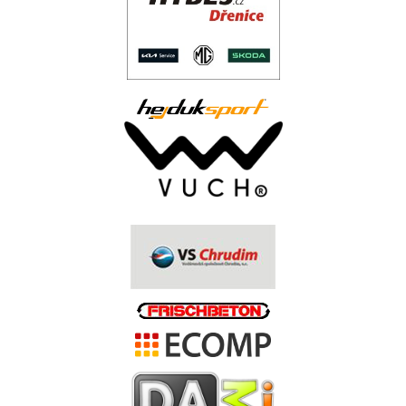
..
.
.
.
.