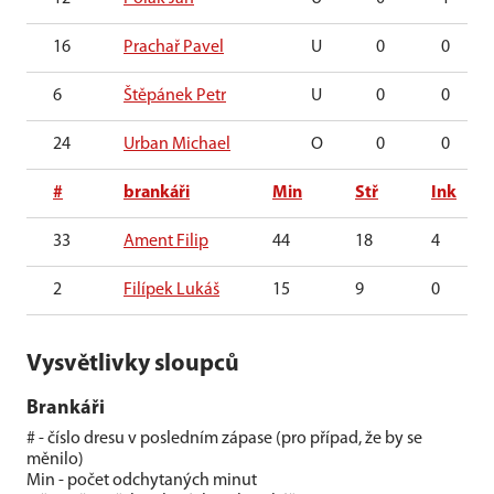
16
Prachař Pavel
U
0
0
6
Štěpánek Petr
U
0
0
24
Urban Michael
O
0
0
#
brankáři
Min
Stř
Ink
33
Ament Filip
44
18
4
2
Filípek Lukáš
15
9
0
Vysvětlivky sloupců
Brankáři
# - číslo dresu v posledním zápase (pro případ, že by se
měnilo)
Min - počet odchytaných minut