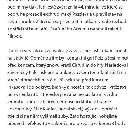
druhou sirénou hosté znovu odskočili, což Chrudim dostalo
pod mírný tlak. Ten ještě zvýraznila 44. minuta, ve které se
podruhé prosadil exchrudimský Pazdera a upravil stav na
2:4, a chrudimští trenéři se již ve třetím utkání v řadě rozhodli
ke střídání brankářů. Zkušeného Amenta nahradil mladík
Filípek.
Domácí se však nevzdávali a v závěrečné části utkání přidali
na aktivitě. Odměnou jim byl kontaktní gól Pejzla šest minut
před koncem, který znovu vrátil Chrudim do hry. Následoval
závěrečný tlak i risk bez brankáře, ovšem tentokrát štěstí na
straně domácích nestálo. Pět sekund před koncem
inkasovali do odkryté branky a hosté si tak odvezli vítězství
po výsledku 3:5. Střelecká převaha nestačila ani k zisku
jednoho bodu. Odchovanec našeho klubu v brance
Lokomotivy, Max Kadlec, podal skvělý výkon a domácí
střelci si na něm vylámali zuby. Zato hostující hokejisté
předvedli efektivitu v zakončení a po zásluze berou 3 body.