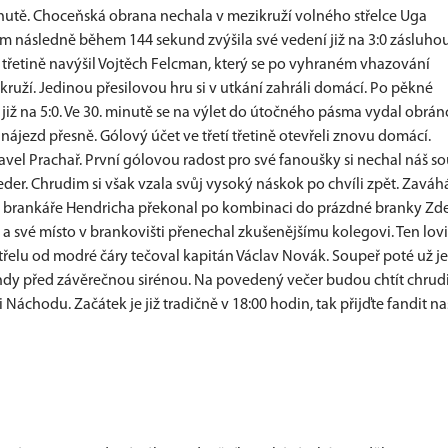
nutě. Choceňská obrana nechala v mezikruží volného střelce Uga
m následně během 144 sekund zvýšila své vedení již na 3:0 zásluho
třetině navýšil Vojtěch Felcman, který se po vyhraném vhazování
uží. Jedinou přesilovou hru si v utkání zahráli domácí. Po pěkné
 již na 5:0. Ve 30. minutě se na výlet do útočného pásma vydal obrán
 nájezd přesně. Gólový účet ve třetí třetině otevřeli znovu domácí.
avel Prachař. První gólovou radost pro své fanoušky si nechal náš s
Leder. Chrudim si však vzala svůj vysoký náskok po chvíli zpět. Zaváh
 a brankáře Hendricha překonal po kombinaci do prázdné branky Zd
a své místo v brankovišti přenechal zkušenějšímu kolegovi. Ten lovi
řelu od modré čáry tečoval kapitán Václav Novák. Soupeř poté už j
ndy před závěrečnou sirénou. Na povedený večer budou chtít chrud
Náchodu. Začátek je již tradičně v 18:00 hodin, tak přijďte fandit n