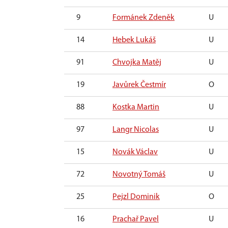
9
Formánek Zdeněk
U
14
Hebek Lukáš
U
91
Chvojka Matěj
U
19
Javůrek Čestmír
O
88
Kostka Martin
U
97
Langr Nicolas
U
15
Novák Václav
U
72
Novotný Tomáš
U
25
Pejzl Dominik
O
16
Prachař Pavel
U