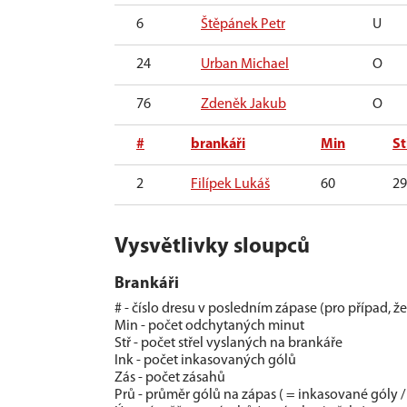
6
Štěpánek Petr
U
24
Urban Michael
O
76
Zdeněk Jakub
O
#
brankáři
Min
St
2
Filípek Lukáš
60
29
Vysvětlivky sloupců
Brankáři
# - číslo dresu v posledním zápase (pro případ, ž
Min - počet odchytaných minut
Stř - počet střel vyslaných na brankáře
Ink - počet inkasovaných gólů
Zás - počet zásahů
Prů - průměr gólů na zápas ( = inkasované góly /