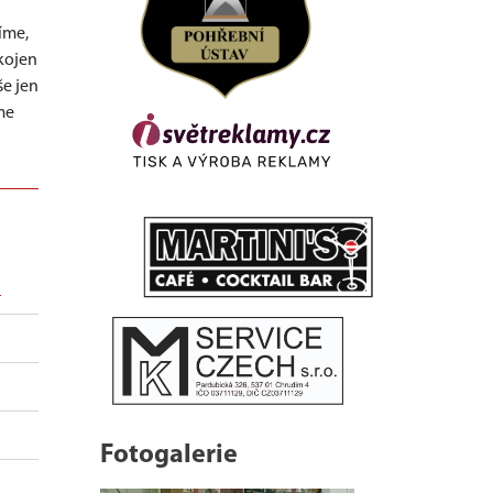
íme,
kojen
še jen
me
M
Fotogalerie