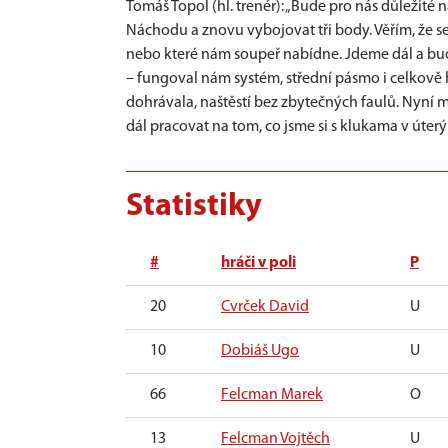
Tomáš Topol (hl. trenér): „Bude pro nás důležité
Náchodu a znovu vybojovat tři body. Věřím, že se
nebo které nám soupeř nabídne. Jdeme dál a bu
– fungoval nám systém, střední pásmo i celkově h
dohrávala, naštěstí bez zbytečných faulů. Nyní
dál pracovat na tom, co jsme si s klukama v úterý 
Statistiky
#
hráči v poli
P
20
Cvrček David
U
10
Dobiáš Ugo
U
66
Felcman Marek
O
13
Felcman Vojtěch
U