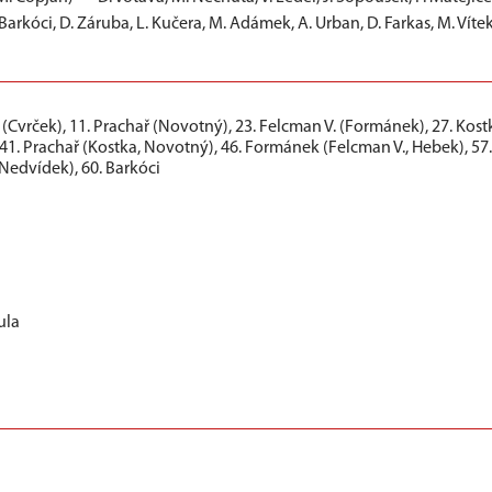
rkóci, D. Záruba, L. Kučera, M. Adámek, A. Urban, D. Farkas, M. Vítek,
 (Cvrček), 11. Prachař (Novotný), 23. Felcman V. (Formánek), 27. Kost
 41. Prachař (Kostka, Novotný), 46. Formánek (Felcman V., Hebek), 57.
Nedvídek), 60. Barkóci
ula