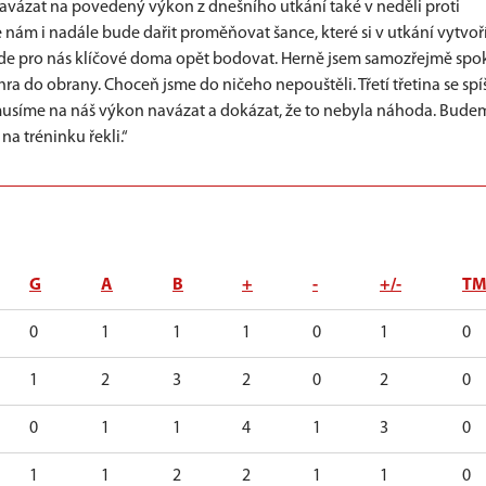
 navázat na povedený výkon z dnešního utkání také v neděli proti
 nám i nadále bude dařit proměňovat šance, které si v utkání vytvoř
de pro nás klíčové doma opět bodovat. Herně jsem samozřejmě spo
ra do obrany. Choceň jsme do ničeho nepouštěli. Třetí třetina se spí
 musíme na náš výkon navázat a dokázat, že to nebyla náhoda. Bude
na tréninku řekli.“
G
A
B
+
-
+/-
T
0
1
1
1
0
1
0
1
2
3
2
0
2
0
0
1
1
4
1
3
0
1
1
2
2
1
1
0