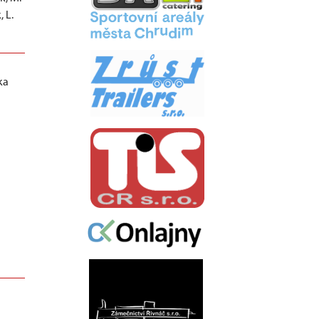
 L.
ka