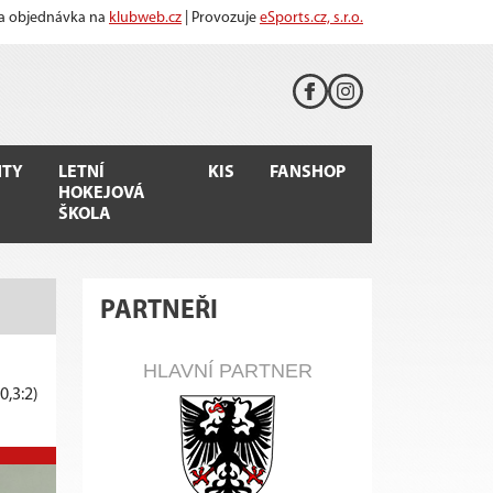
 a objednávka na
klubweb.cz
| Provozuje
eSports.cz, s.r.o.
TY
LETNÍ
KIS
FANSHOP
HOKEJOVÁ
ŠKOLA
PARTNEŘI
HLAVNÍ PARTNER
:0,3:2)