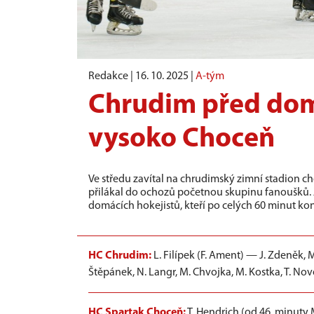
Redakce |
16. 10. 2025
|
A-tým
Chrudim před dom
vysoko Choceň
Ve středu zavítal na chrudimský zimní stadion c
přilákal do ochozů početnou skupinu fanoušků.
domácích hokejistů, kteří po celých 60 minut kon
HC Chrudim:
L. Filípek (F. Ament) — J. Zdeněk, M
Štěpánek, N. Langr, M. Chvojka, M. Kostka, T. Novo
HC Spartak Choceň:
T. Hendrich (od 46. minuty M