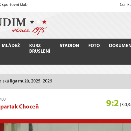
š sportovní klub
Ceník
MLÁDEŽ
KURZ
STADION
FOTO
DOKUMEN
BRUSLENÍ
ajská liga mužů, 2025 -2026
9:00
9:2
(3:0,3
Spartak Choceň