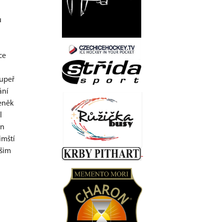
u
ce
oupeř
ání
eněk
l
en
imští
ašim