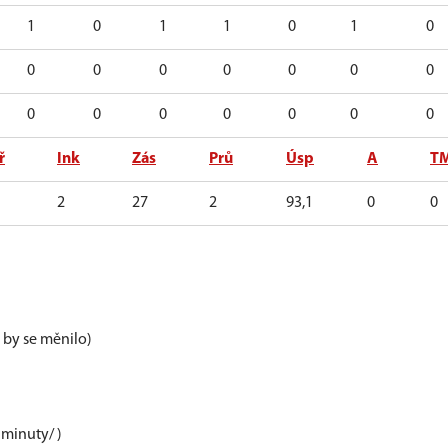
1
0
1
1
0
1
0
0
0
0
0
0
0
0
0
0
0
0
0
0
0
ř
Ink
Zás
Prů
Úsp
A
T
2
27
2
93,1
0
0
e by se měnilo)
 minuty/ )