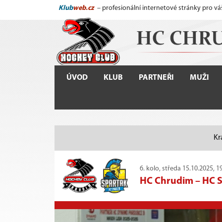
Klub
web.cz
– profesionální internetové stránky pro vá
ÚVOD
KLUB
PARTNEŘI
MUŽI
Kr
6. kolo, středa 15.10.2025, 1
HC Chrudim
–
HC 