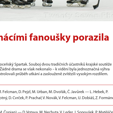
ácími fanoušky porazila
hoceňský Spartak. Souboj dvou tradičních účastníků krajské soutěže
 Žádné drama se však nekonalo – k vidění byla jednoznačná výhra
trolovali průběh utkání a zaslouženě zvítězili vysokým rozdílem.
. Felcman, D. Pejzl, M. Urban, M. Dvořák, Č. Javůrek — L. Hebek, P.
tný, D. Cvrček, P. Prachař, V. Novák, V. Felcman, U. Dobiáš, Z. Formá
. Čopjan) — D. Votava, M. Nechuta, V. Leder, J. Sopoušek, P. Matějíče