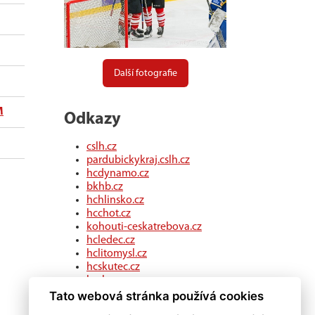
Další fotografie
M
Odkazy
cslh.cz
pardubickykraj.cslh.cz
hcdynamo.cz
bkhb.cz
hchlinsko.cz
hcchot.cz
kohouti-ceskatrebova.cz
hcledec.cz
hclitomysl.cz
hcskutec.cz
hcslovan.com
hcchocen.cz
Tato webová stránka používá cookies
hcpolicka.com