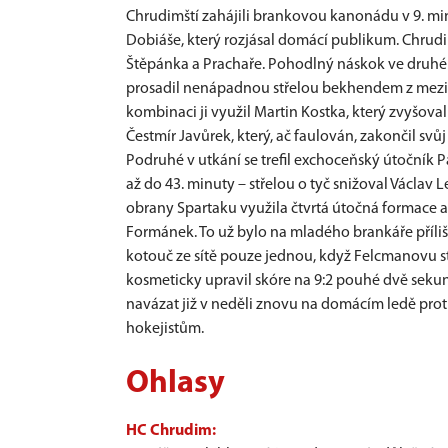
Chrudimští zahájili brankovou kanonádu v 9. mi
Dobiáše, který rozjásal domácí publikum. Chrudi
Štěpánka a Prachaře. Pohodlný náskok ve druhé 
prosadil nenápadnou střelou bekhendem z mezikr
kombinaci ji využil Martin Kostka, který zvyšoval
Čestmír Javůrek, který, ač faulován, zakončil svůj
Podruhé v utkání se trefil exchoceňský útočník P
až do 43. minuty – střelou o tyč snižoval Václav 
obrany Spartaku využila čtvrtá útočná formace
Formánek. To už bylo na mladého brankáře příliš 
kotouč ze sítě pouze jednou, když Felcmanovu st
kosmeticky upravil skóre na 9:2 pouhé dvě seku
navázat již v neděli znovu na domácím ledě proti 
hokejistům.
Ohlasy
HC Chrudim: