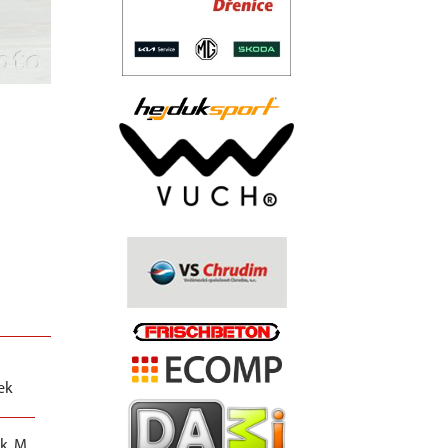
..
.
.
.
.
nek
k, M.