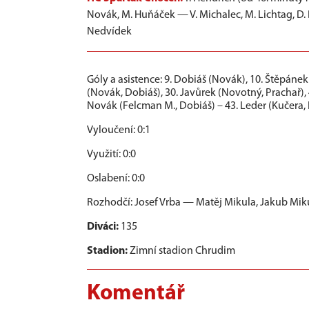
Novák, M. Huňáček — V. Michalec, M. Lichtag, D. Ba
Nedvídek
Góly a asistence:
9. Dobiáš (Novák), 10. Štěpánek
(Novák, Dobiáš), 30. Javůrek (Novotný, Prachař),
Novák (Felcman M., Dobiáš) – 43. Leder (Kučera, 
Vyloučení: 0:1
Využití: 0:0
Oslabení: 0:0
Rozhodčí: Josef Vrba — Matěj Mikula, Jakub Mik
Diváci:
135
Stadion:
Zimní stadion Chrudim
Komentář