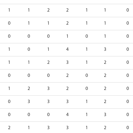
1
1
2
2
1
1
0
0
1
1
2
1
1
0
0
0
0
1
0
1
0
1
0
1
4
1
3
0
1
1
2
3
1
2
0
0
0
0
2
0
2
0
1
2
3
2
0
2
0
0
3
3
3
1
2
0
0
0
0
4
1
3
0
2
1
3
3
1
2
0