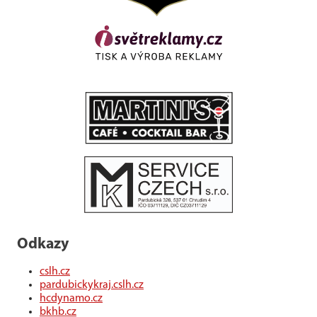
Odkazy
cslh.cz
pardubickykraj.cslh.cz
hcdynamo.cz
bkhb.cz