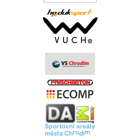
..
.
.
.
.