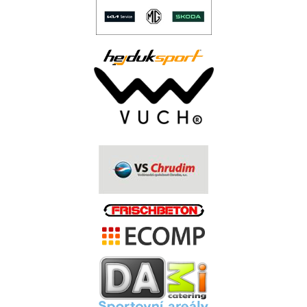
..
.
.
.
.