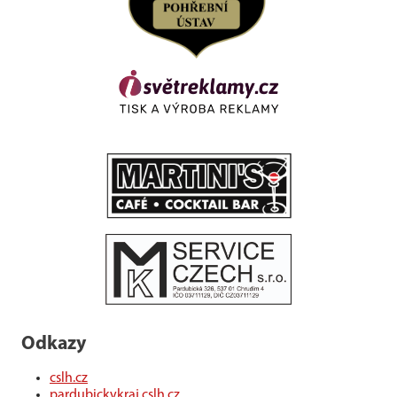
Odkazy
cslh.cz
pardubickykraj.cslh.cz