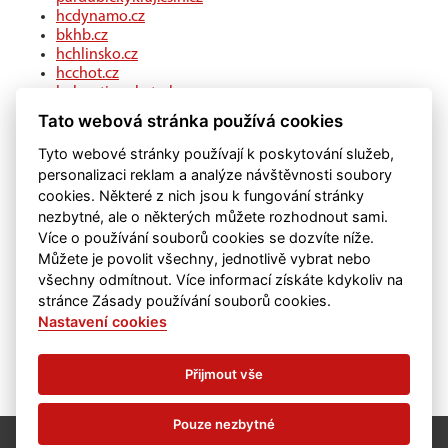
hcdynamo.cz
bkhb.cz
hchlinsko.cz
hcchot.cz
kohouti-ceskatrebova.cz
hcledec.cz
Tato webová stránka používá cookies
hclitomysl.cz
hcskutec.cz
Tyto webové stránky používají k poskytování služeb,
hcslovan.com
personalizaci reklam a analýze návštěvnosti soubory
hcchocen.cz
cookies. Některé z nich jsou k fungování stránky
hcpolicka.com
nezbytné, ale o některých můžete rozhodnout sami.
hcsvetlans.cz
Více o používání souborů cookies se dozvíte níže.
eSports.cz
Můžete je povolit všechny, jednotlivě vybrat nebo
klubweb.cz
všechny odmítnout. Více informací získáte kdykoliv na
onlajny.com
stránce Zásady používání souborů cookies.
Nastavení cookies
Přijmout vše
Pouze nezbytné
©
eSports s.r.o.
& HC Chrudim
Nastavení cookies
RSS