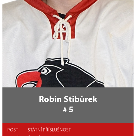
Robin Stibůrek
5
#
POST
STÁTNÍ PŘÍSLUŠNOST