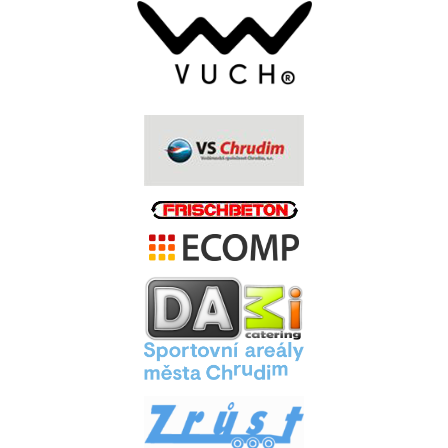
.
.
.
.