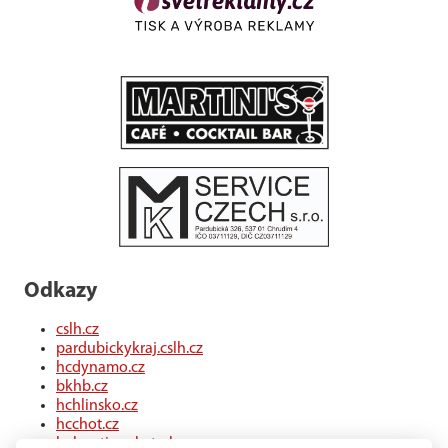
Odkazy
cslh.cz
pardubickykraj.cslh.cz
hcdynamo.cz
bkhb.cz
hchlinsko.cz
hcchot.cz
kohouti-ceskatrebova.cz