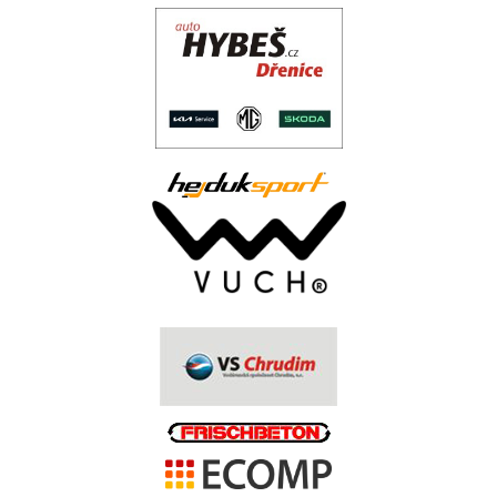
..
.
.
.
.