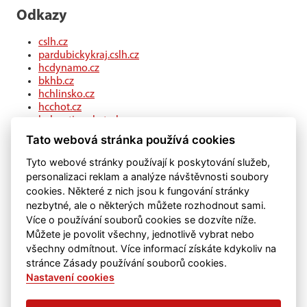
Odkazy
cslh.cz
pardubickykraj.cslh.cz
hcdynamo.cz
bkhb.cz
hchlinsko.cz
hcchot.cz
kohouti-ceskatrebova.cz
hcledec.cz
Tato webová stránka používá cookies
hclitomysl.cz
hcskutec.cz
Tyto webové stránky používají k poskytování služeb,
hcslovan.com
personalizaci reklam a analýze návštěvnosti soubory
hcchocen.cz
cookies. Některé z nich jsou k fungování stránky
hcpolicka.com
nezbytné, ale o některých můžete rozhodnout sami.
hcsvetlans.cz
Více o používání souborů cookies se dozvíte níže.
eSports.cz
Můžete je povolit všechny, jednotlivě vybrat nebo
klubweb.cz
všechny odmítnout. Více informací získáte kdykoliv na
onlajny.com
stránce Zásady používání souborů cookies.
Nastavení cookies