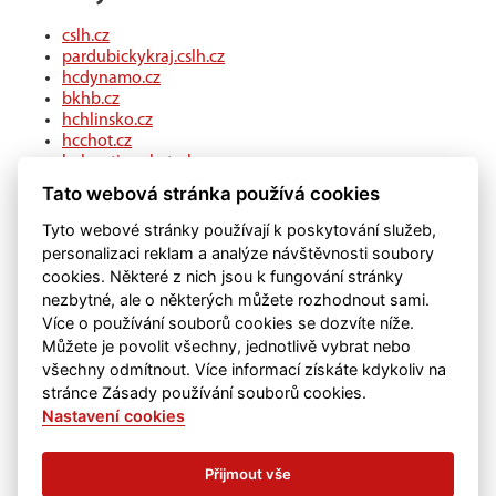
cslh.cz
pardubickykraj.cslh.cz
hcdynamo.cz
bkhb.cz
hchlinsko.cz
hcchot.cz
kohouti-ceskatrebova.cz
hcledec.cz
Tato webová stránka používá cookies
hclitomysl.cz
hcskutec.cz
Tyto webové stránky používají k poskytování služeb,
hcslovan.com
personalizaci reklam a analýze návštěvnosti soubory
hcchocen.cz
cookies. Některé z nich jsou k fungování stránky
hcpolicka.com
nezbytné, ale o některých můžete rozhodnout sami.
hcsvetlans.cz
Více o používání souborů cookies se dozvíte níže.
eSports.cz
Můžete je povolit všechny, jednotlivě vybrat nebo
klubweb.cz
všechny odmítnout. Více informací získáte kdykoliv na
onlajny.com
stránce Zásady používání souborů cookies.
Nastavení cookies
Přijmout vše