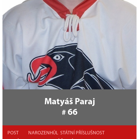
Matyáš Paraj
66
#
POST
NAROZEN
HŮL
STÁTNÍ PŘÍSLUŠNOST