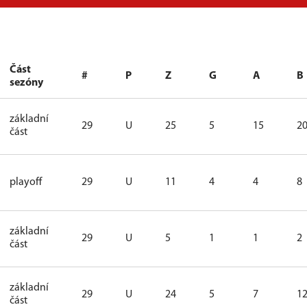
Část
#
P
Z
G
A
B
sezóny
základní
29
U
25
5
15
2
část
playoff
29
U
11
4
4
8
základní
29
U
5
1
1
2
část
základní
29
U
24
5
7
1
část