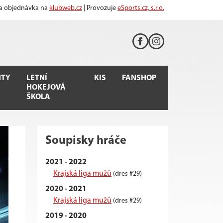
 a objednávka na
klubweb.cz
| Provozuje
eSports.cz, s.r.o.
TY
LETNÍ
KIS
FANSHOP
HOKEJOVÁ
ŠKOLA
Soupisky hráče
2021 - 2022
Krajská liga mužů
(dres #29)
2020 - 2021
Krajská liga mužů
(dres #29)
2019 - 2020