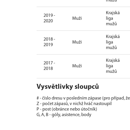
mužů
Krajská
2019 -
Muži
liga
2020
mužů
Krajská
2018 -
Muži
liga
2019
mužů
Krajská
2017 -
Muži
liga
2018
mužů
Vysvětlivky sloupců
# - číslo dresu v posledním zápase (pro případ, ž
Z - počet zápasů, v nichž hráč nastoupil
P - post (obránce nebo útočník)
G, A, B - góly, asistence, body