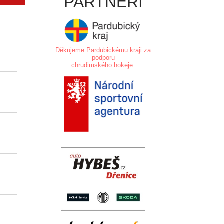
PARTNEŘI
Děkujeme Pardubickému kraji za
+
-
+/-
TM
2
5
podporu
chrudimského hokeje.
.
0
0
0
0
12
6
0
0
0
0
6
3
0
.
0
0
0
2
1
0
2
0
0
0
12
6
0
..