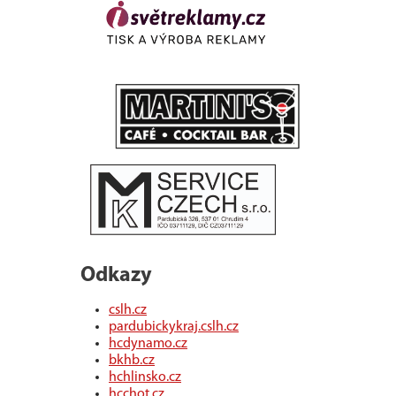
Odkazy
cslh.cz
pardubickykraj.cslh.cz
hcdynamo.cz
bkhb.cz
hchlinsko.cz
hcchot.cz