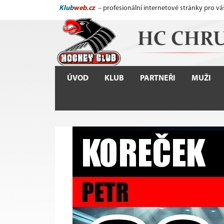
Klub
web.cz
– profesionální internetové stránky pro vá
ÚVOD
KLUB
PARTNEŘI
MUŽI