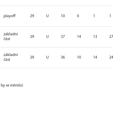
playoff
29
U
10
0
1
1
základní
29
U
37
14
13
2
část
základní
29
U
36
10
14
2
část
e by se měnilo)