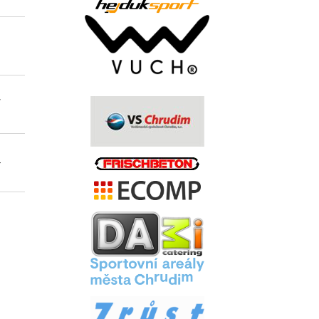
0
0
0
2
1
0
.
.
7
0
0
0
10
5
0
.
4
0
0
0
36
13
0
.