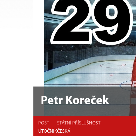
Petr Koreček
POST
STÁTNÍ PŘÍSLUŠNOST
ÚTOČNÍK
ČESKÁ