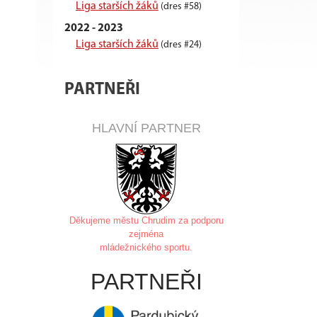
Liga starších žáků
(dres #58)
2022 - 2023
Liga starších žáků
(dres #24)
PARTNEŘI
HLAVNÍ PARTNER
Děkujeme městu Chrudim za
podporu
zejména
mládežnického sportu.
PARTNEŘI