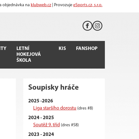
 a objednávka na
klubweb.cz
| Provozuje
eSports.cz, s.r.o.
TY
LETNÍ
KIS
FANSHOP
HOKEJOVÁ
ŠKOLA
Soupisky hráče
2025 -2026
Liga staršího dorostu
(dres #8)
2024 - 2025
Soutěž 9. tříd
(dres #58)
2023 - 2024