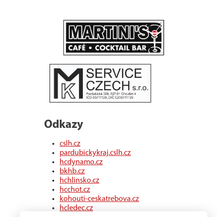
Odkazy
cslh.cz
pardubickykraj.cslh.cz
hcdynamo.cz
bkhb.cz
hchlinsko.cz
hcchot.cz
kohouti-ceskatrebova.cz
hcledec.cz