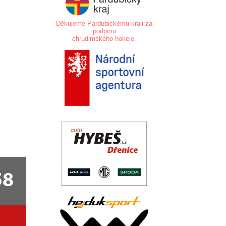
Děkujeme Pardubickému kraji za
podporu
chrudimského hokeje.
.
.
58
..