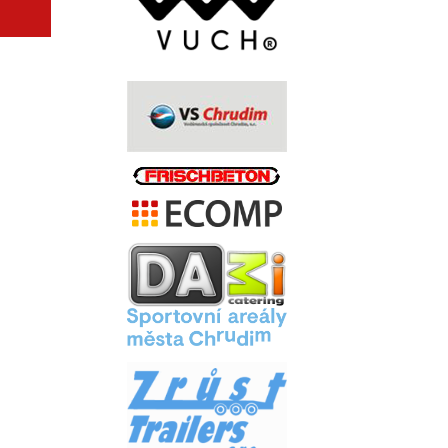
.
.
.
.