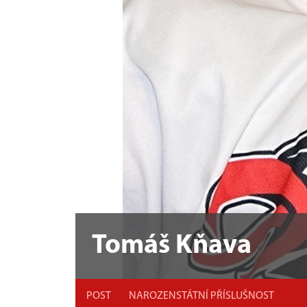
Tomáš Kňava
POST
NAROZEN
STÁTNÍ PŘÍSLUŠNOST