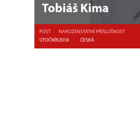
Tobiáš Kima
POST
NAROZEN
STÁTNÍ PŘÍSLUŠNOST
ÚTOČNÍK
2018
ČESKÁ