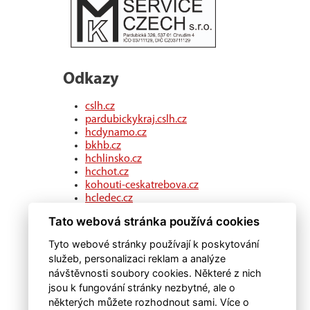
Odkazy
cslh.cz
pardubickykraj.cslh.cz
hcdynamo.cz
bkhb.cz
hchlinsko.cz
hcchot.cz
kohouti-ceskatrebova.cz
hcledec.cz
hclitomysl.cz
Tato webová stránka používá cookies
hcskutec.cz
hcslovan.com
Tyto webové stránky používají k poskytování
hcchocen.cz
služeb, personalizaci reklam a analýze
hcpolicka.com
návštěvnosti soubory cookies. Některé z nich
hcsvetlans.cz
jsou k fungování stránky nezbytné, ale o
eSports.cz
některých můžete rozhodnout sami. Více o
klubweb.cz