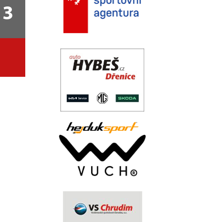
3
.
..
.
.