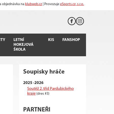
 a objednávka na
klubweb.cz
| Provozuje
eSports.cz, s.r.o.
TY
LETNÍ
KIS
FANSHOP
HOKEJOVÁ
ŠKOLA
Soupisky hráče
2025 -2026
Soutěž 2. tříd Pardubického
kraje
(dres #3)
PARTNEŘI