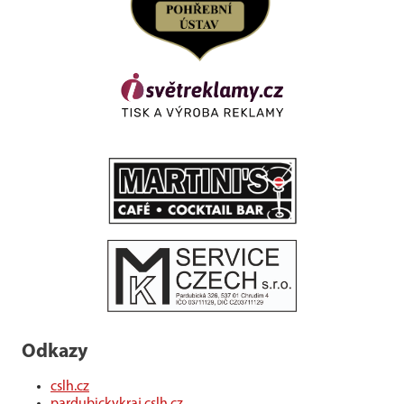
Odkazy
cslh.cz
pardubickykraj.cslh.cz