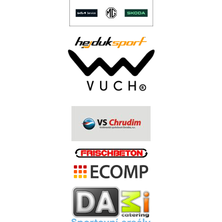
..
.
.
.
.