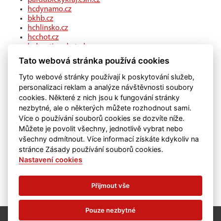
hcdynamo.cz
bkhb.cz
hchlinsko.cz
hcchot.cz
kohouti-ceskatrebova.cz
hcledec.cz
Tato webová stránka používá cookies
hclitomysl.cz
hcskutec.cz
Tyto webové stránky používají k poskytování služeb,
hcslovan.com
personalizaci reklam a analýze návštěvnosti soubory
hcchocen.cz
cookies. Některé z nich jsou k fungování stránky
hcpolicka.com
nezbytné, ale o některých můžete rozhodnout sami.
hcsvetlans.cz
Více o používání souborů cookies se dozvíte níže.
eSports.cz
Můžete je povolit všechny, jednotlivě vybrat nebo
klubweb.cz
všechny odmítnout. Více informací získáte kdykoliv na
onlajny.com
stránce Zásady používání souborů cookies.
Nastavení cookies
Přijmout vše
Pouze nezbytné
©
eSports s.r.o.
& HC Chrudim
Nastavení cookies
RSS