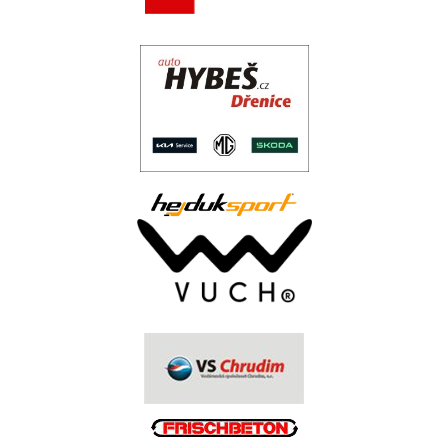
.
..
.
.
.
.