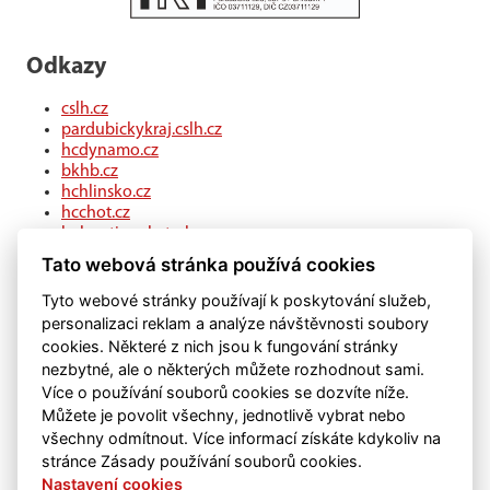
Odkazy
cslh.cz
pardubickykraj.cslh.cz
hcdynamo.cz
bkhb.cz
hchlinsko.cz
hcchot.cz
kohouti-ceskatrebova.cz
hcledec.cz
Tato webová stránka používá cookies
hclitomysl.cz
hcskutec.cz
Tyto webové stránky používají k poskytování služeb,
hcslovan.com
personalizaci reklam a analýze návštěvnosti soubory
hcchocen.cz
cookies. Některé z nich jsou k fungování stránky
hcpolicka.com
nezbytné, ale o některých můžete rozhodnout sami.
hcsvetlans.cz
Více o používání souborů cookies se dozvíte níže.
eSports.cz
Můžete je povolit všechny, jednotlivě vybrat nebo
klubweb.cz
všechny odmítnout. Více informací získáte kdykoliv na
onlajny.com
stránce Zásady používání souborů cookies.
Nastavení cookies