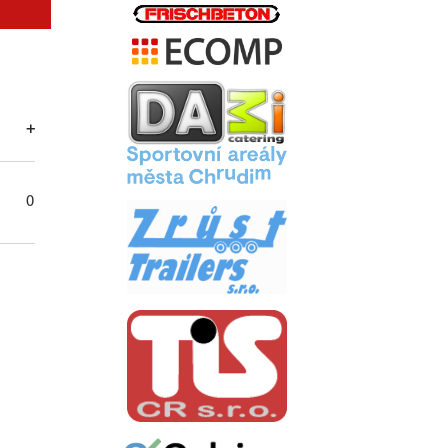
.
+
-
+/-
TM
0
0
0
0