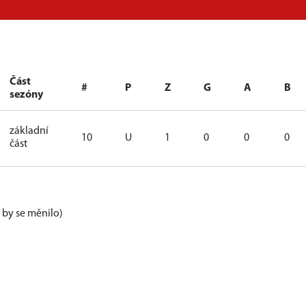
Část
#
P
Z
G
A
B
sezóny
základní
10
U
1
0
0
0
část
e by se měnilo)