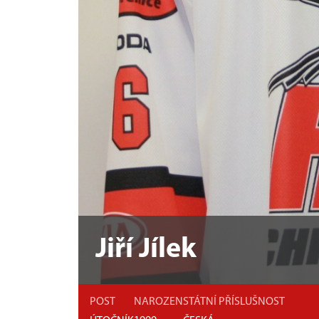
Jiří Jílek
POST
NAROZEN
STÁTNÍ PŘÍSLUŠNOST