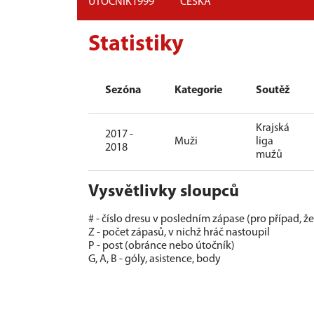
ÚTOČNÍK
1999
ČESKÁ
Statistiky
Sezóna
Kategorie
Soutěž
Krajská
2017 -
Muži
liga
2018
mužů
Vysvětlivky sloupců
# - číslo dresu v posledním zápase (pro případ, ž
Z - počet zápasů, v nichž hráč nastoupil
P - post (obránce nebo útočník)
G, A, B - góly, asistence, body