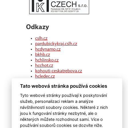
Odkazy
cslh.cz
pardubickykraj.cslh.cz
hcdynamo.cz
bkhb.cz
hchlinsko.cz
hcchot.cz
kohouti-ceskatrebova.cz
hcledec.cz
hclitomysl.cz
Tato webová stránka používá cookies
hcskutec.cz
hcslovan.com
Tyto webové stránky používají k poskytování
hcchocen.cz
služeb, personalizaci reklam a analýze
hcpolicka.com
návštěvnosti soubory cookies. Některé z nich
hcsvetlans.cz
jsou k fungování stránky nezbytné, ale o
eSports.cz
některých můžete rozhodnout sami. Více o
klubweb.cz
používání souborů cookies se dozvíte níže.
onlajny.com