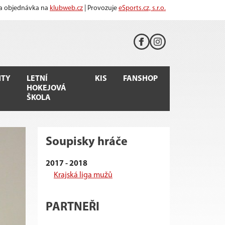
 a objednávka na
klubweb.cz
| Provozuje
eSports.cz, s.r.o.
TY
LETNÍ
KIS
FANSHOP
HOKEJOVÁ
ŠKOLA
Soupisky hráče
2017 - 2018
Krajská liga mužů
PARTNEŘI