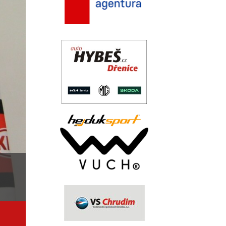
.
..
.
.
.