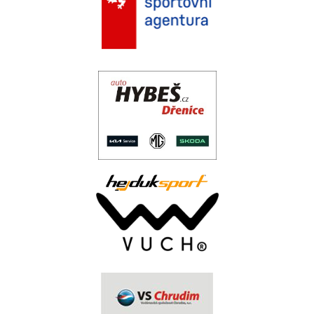
.
..
.
.