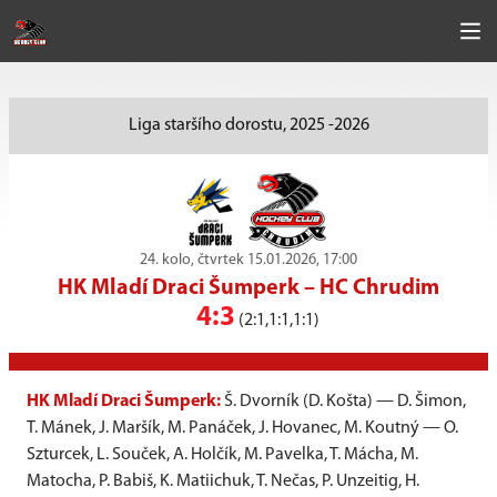
Liga staršího dorostu, 2025 -2026
24. kolo, čtvrtek 15.01.2026, 17:00
HK Mladí Draci Šumperk
–
HC Chrudim
4:3
(2:1,1:1,1:1)
HK Mladí Draci Šumperk:
Š. Dvorník (D. Košta) — D. Šimon,
T. Mánek, J. Maršík, M. Panáček, J. Hovanec, M. Koutný — O.
Szturcek, L. Souček, A. Holčík, M. Pavelka, T. Mácha, M.
Matocha, P. Babiš, K. Matiichuk, T. Nečas, P. Unzeitig, H.