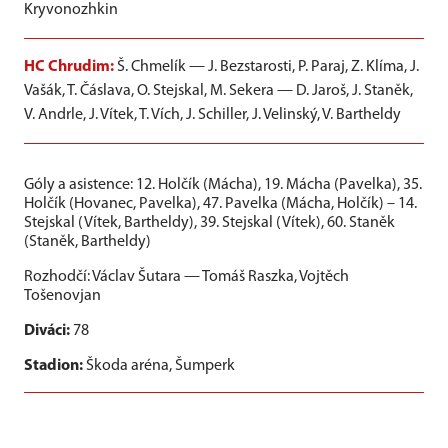
Kryvonozhkin
HC Chrudim:
Š. Chmelík — J. Bezstarosti, P. Paraj, Z. Klíma, J.
Vašák, T. Čáslava, O. Stejskal, M. Sekera — D. Jaroš, J. Staněk,
V. Andrle, J. Vítek, T. Vích, J. Schiller, J. Velinský, V. Bartheldy
Góly a asistence: 12. Holčík (Mácha), 19. Mácha (Pavelka), 35.
Holčík (Hovanec, Pavelka), 47. Pavelka (Mácha, Holčík) – 14.
Stejskal (Vítek, Bartheldy), 39. Stejskal (Vítek), 60. Staněk
(Staněk, Bartheldy)
Rozhodčí: Václav Šutara — Tomáš Raszka, Vojtěch
Tošenovjan
Diváci:
78
Stadion:
Škoda aréna, Šumperk