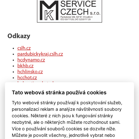
Odkazy
cslh.cz
pardubickykraj.cslh.cz
hcdynamo.cz
bkhb.cz
hchlinsko.cz
hcchot.cz
kohouti-ceskatrebova.cz
hcledec.cz
Tato webová stránka používá cookies
hclitomysl.cz
hcskutec.cz
Tyto webové stránky používají k poskytování služeb,
hcslovan.com
personalizaci reklam a analýze návštěvnosti soubory
hcchocen.cz
cookies. Některé z nich jsou k fungování stránky
hcpolicka.com
nezbytné, ale o některých můžete rozhodnout sami.
hcsvetlans.cz
Více o používání souborů cookies se dozvíte níže.
eSports.cz
Můžete je povolit všechny, jednotlivě vybrat nebo
klubweb.cz