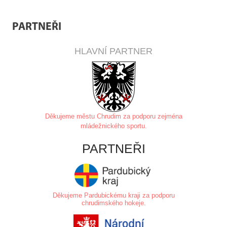
PARTNEŘI
HLAVNÍ PARTNER
Děkujeme městu Chrudim za
podporu zejména
mládežnického sportu.
PARTNEŘI
Děkujeme Pardubickému kraji za podporu
chrudimského hokeje.
.