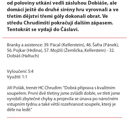
od poloviny utkání vedli zásluhou Dobiáše, ale
domácí ještě do druhé sirény hru vyrovnali a ve
třetím dějství třemi góly dokonali obrat. Ve
středu Chrudimští pokračují dalším zápasem.
Tentokrát se vydají do Čáslavi.
Branky a asistence: 39. Pácal (Kellerstein), 46. Šafra (Pánek),
56. Pojkar (Hrdina), 57. Mojžíš (Žemlička, Kellerstein) - 32.
Dobiáš (Haltuch)
Vyloučení: 5:4
Využití: 1:1
Jiří Polák, trenér HC Chrudim: "Dobrá příprava s kvalitním
soupeřem. První dvě třetiny jsme zvládli dobře, ve třetí jsme
vyrobili zbytečné chyby a projevila se únava po náročném
vstupním týdnu a také větší rozehranost soupeře, který je
déle na ledě."