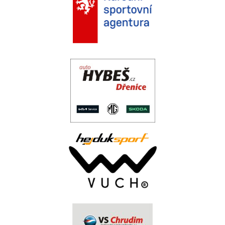
.
..
.
.