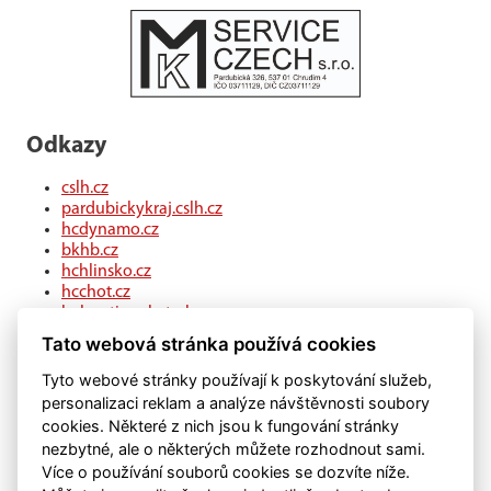
Odkazy
cslh.cz
pardubickykraj.cslh.cz
hcdynamo.cz
bkhb.cz
hchlinsko.cz
hcchot.cz
kohouti-ceskatrebova.cz
hcledec.cz
Tato webová stránka používá cookies
hclitomysl.cz
hcskutec.cz
Tyto webové stránky používají k poskytování služeb,
hcslovan.com
personalizaci reklam a analýze návštěvnosti soubory
hcchocen.cz
cookies. Některé z nich jsou k fungování stránky
hcpolicka.com
nezbytné, ale o některých můžete rozhodnout sami.
hcsvetlans.cz
Více o používání souborů cookies se dozvíte níže.
eSports.cz