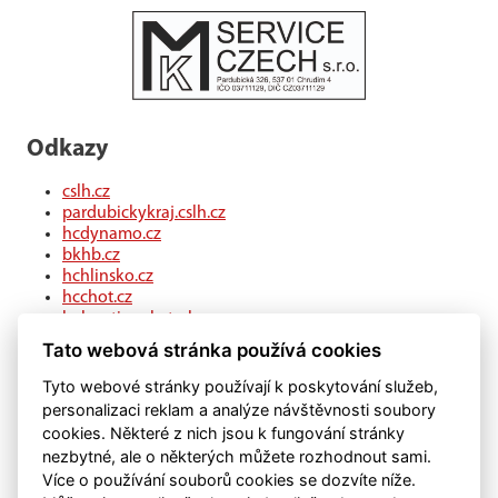
Odkazy
cslh.cz
pardubickykraj.cslh.cz
hcdynamo.cz
bkhb.cz
hchlinsko.cz
hcchot.cz
kohouti-ceskatrebova.cz
hcledec.cz
Tato webová stránka používá cookies
hclitomysl.cz
hcskutec.cz
Tyto webové stránky používají k poskytování služeb,
hcslovan.com
personalizaci reklam a analýze návštěvnosti soubory
hcchocen.cz
cookies. Některé z nich jsou k fungování stránky
hcpolicka.com
nezbytné, ale o některých můžete rozhodnout sami.
hcsvetlans.cz
Více o používání souborů cookies se dozvíte níže.
eSports.cz