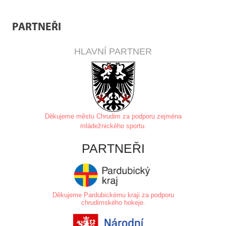
PARTNEŘI
HLAVNÍ PARTNER
Děkujeme městu Chrudim za
podporu zejména
mládežnického sportu.
PARTNEŘI
Děkujeme Pardubickému kraji za podporu
chrudimského hokeje.
.