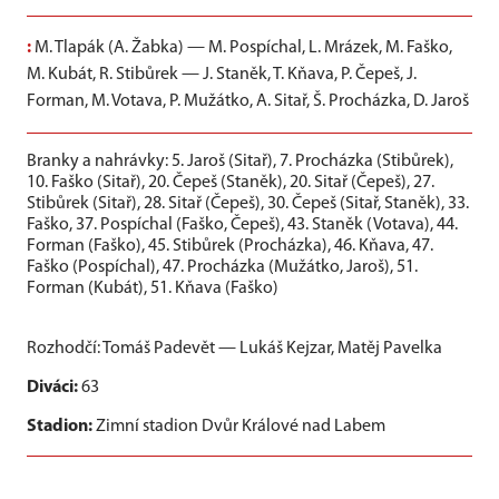
:
M. Tlapák (A. Žabka) — M. Pospíchal, L. Mrázek, M. Faško,
M. Kubát, R. Stibůrek — J. Staněk, T. Kňava, P. Čepeš, J.
Forman, M. Votava, P. Mužátko, A. Sitař, Š. Procházka, D. Jaroš
Branky a nahrávky:
5. Jaroš (Sitař), 7. Procházka (Stibůrek),
10. Faško (Sitař), 20. Čepeš (Staněk), 20. Sitař (Čepeš), 27.
Stibůrek (Sitař), 28. Sitař (Čepeš), 30. Čepeš (Sitař, Staněk), 33.
Faško, 37. Pospíchal (Faško, Čepeš), 43. Staněk (Votava), 44.
Forman (Faško), 45. Stibůrek (Procházka), 46. Kňava, 47.
Faško (Pospíchal), 47. Procházka (Mužátko, Jaroš), 51.
Forman (Kubát), 51. Kňava (Faško)
Rozhodčí: Tomáš Padevět — Lukáš Kejzar, Matěj Pavelka
Diváci:
63
Stadion:
Zimní stadion Dvůr Králové nad Labem