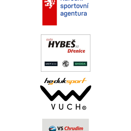
.
..
.
.