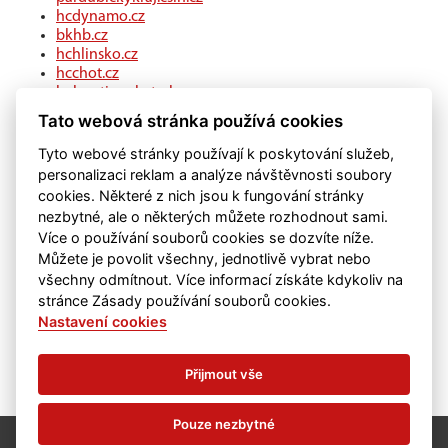
hcdynamo.cz
bkhb.cz
hchlinsko.cz
hcchot.cz
kohouti-ceskatrebova.cz
hcledec.cz
Tato webová stránka používá cookies
hclitomysl.cz
hcskutec.cz
Tyto webové stránky používají k poskytování služeb,
hcslovan.com
personalizaci reklam a analýze návštěvnosti soubory
hcchocen.cz
cookies. Některé z nich jsou k fungování stránky
hcpolicka.com
nezbytné, ale o některých můžete rozhodnout sami.
hcsvetlans.cz
Více o používání souborů cookies se dozvíte níže.
eSports.cz
Můžete je povolit všechny, jednotlivě vybrat nebo
klubweb.cz
všechny odmítnout. Více informací získáte kdykoliv na
onlajny.com
stránce Zásady používání souborů cookies.
Nastavení cookies
Přijmout vše
Pouze nezbytné
©
eSports s.r.o.
& HC Chrudim
Nastavení cookies
RSS