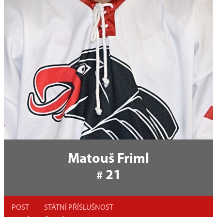
Matouš Friml
21
#
POST
STÁTNÍ PŘÍSLUŠNOST