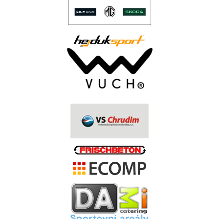
..
.
.
.
.