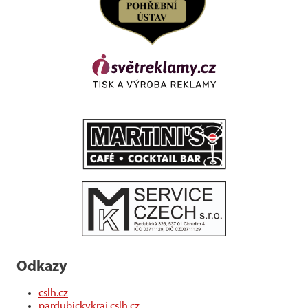
Odkazy
cslh.cz
pardubickykraj.cslh.cz