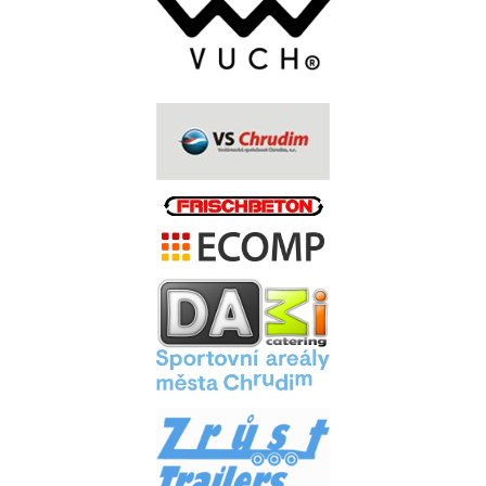
.
.
.
.