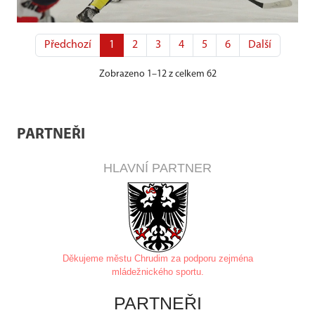
Předchozí
1
2
3
4
5
6
Další
Zobrazeno 1–12 z celkem 62
PARTNEŘI
HLAVNÍ PARTNER
Děkujeme městu Chrudim za
podporu zejména
mládežnického sportu.
PARTNEŘI