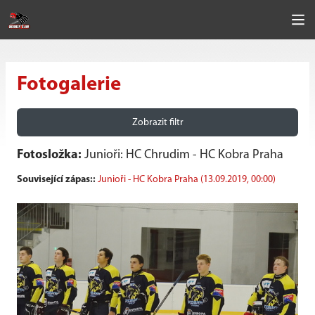
Fotogalerie
Zobrazit filtr
Fotosložka:
Junioři: HC Chrudim - HC Kobra Praha
Související zápas::
Junioři - HC Kobra Praha (13.09.2019, 00:00)