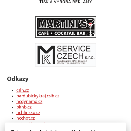
Odkazy
cslh.cz
pardubickykraj.cslh.cz
hcdynamo.cz
bkhb.cz
hchlinsko.cz
hcchot.cz
kohouti-ceskatrebova.cz
hcledec.cz