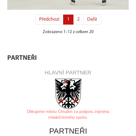
Předchozí
1
2
Další
Zobrazeno 1–12 z celkem 20
PARTNEŘI
HLAVNÍ PARTNER
Děkujeme městu Chrudim za
podporu zejména
mládežnického sportu.
PARTNEŘI