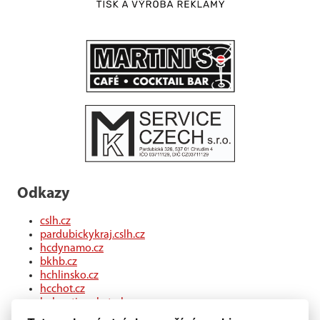
Odkazy
cslh.cz
pardubickykraj.cslh.cz
hcdynamo.cz
bkhb.cz
hchlinsko.cz
hcchot.cz
kohouti-ceskatrebova.cz
hcledec.cz