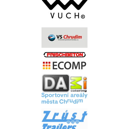
.
.
.
.