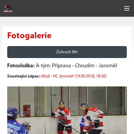
Fotogalerie
Zobrazit filtr
Fotosložka:
A-tým: Příprava - Chrudim - Jaroměř
Související zápas::
Muži - HC Jaroměř (19.09.2018, 18:30)