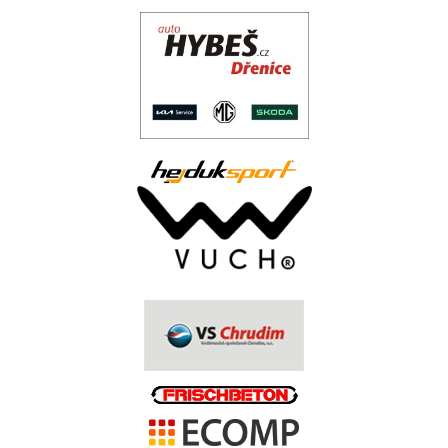
.
..
.
.
.
.