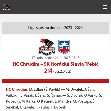
Liga staršího dorostu, 2023 - 2024
17. kolo, neděle 26.11.2023, 13:15
HC Chrudim
–
SK Horácká Slavia Třebíč
2:4
(0:2,2:0,0:2)
HC Chrudim:
M. Etflaiš (Š. Pavlík) — M. Urválek, J. Šurc, T.
Valkoun, J. Vašák, T. Šanc, Š. Řivnáč — Š. Dvořák, O. Vaško, S.
Kopecký, M. Kafka, O. Kačírek, L. Mandys, M. Postupa, Š.
Smékal, J. Kábele, F. Paulus, T. Dvořák