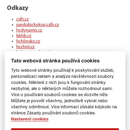
Odkazy
cslh.cz
pardubickykraj.cslh.cz
hcdynamo.cz
bkhb.cz
hchlinsko.cz
hcchot.cz
kohouti-ceskatrebova.cz
hcledec.cz
Tato webová stránka používá cookies
hclitomysl.cz
hcskutec.cz
Tyto webové stránky používají k poskytování služeb,
hcslovan.com
personalizaci reklam a analýze návštěvnosti soubory
hcchocen.cz
cookies. Některé z nich jsou k fungování stránky
hcpolicka.com
nezbytné, ale o některých můžete rozhodnout sami.
hcsvetlans.cz
Více o používání souborů cookies se dozvíte níže.
eSports.cz
Můžete je povolit všechny, jednotlivě vybrat nebo
klubweb.cz
všechny odmítnout. Více informací získáte kdykoliv na
onlajny.com
stránce Zásady používání souborů cookies.
Nastavení cookies