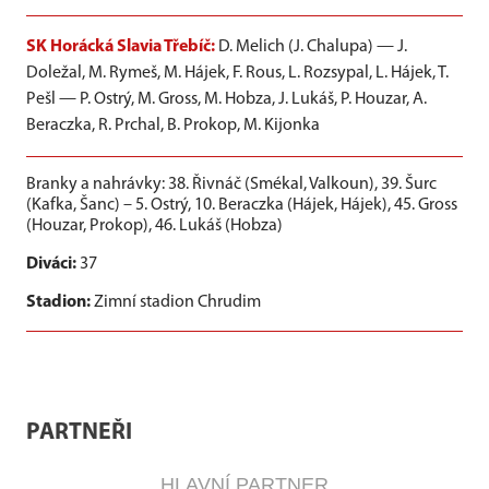
SK Horácká Slavia Třebíč:
D. Melich (J. Chalupa) — J.
Doležal, M. Rymeš, M. Hájek, F. Rous, L. Rozsypal, L. Hájek, T.
Pešl — P. Ostrý, M. Gross, M. Hobza, J. Lukáš, P. Houzar, A.
Beraczka, R. Prchal, B. Prokop, M. Kijonka
Branky a nahrávky:
38. Řivnáč (Smékal, Valkoun), 39. Šurc
(Kafka, Šanc) – 5. Ostrý, 10. Beraczka (Hájek, Hájek), 45. Gross
(Houzar, Prokop), 46. Lukáš (Hobza)
Diváci:
37
Stadion:
Zimní stadion Chrudim
PARTNEŘI
HLAVNÍ PARTNER