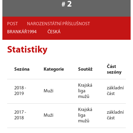
2
#
POST
NAROZEN
STÁTNÍ PŘÍSLUŠNOST
BRANKÁŘ
1994
ČESKÁ
Statistiky
Část
Sezóna
Kategorie
Soutěž
sezóny
Krajská
2018 -
základní
Muži
liga
2019
část
mužů
Krajská
2017 -
základní
Muži
liga
2018
část
mužů