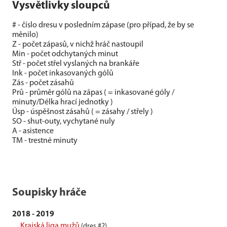
Vysvětlivky sloupců
# - číslo dresu v posledním zápase (pro případ, že by se
měnilo)
Z - počet zápasů, v nichž hráč nastoupil
Min - počet odchytaných minut
Stř - počet střel vyslaných na brankáře
Ink - počet inkasovaných gólů
Zás - počet zásahů
Prů - průměr gólů na zápas ( = inkasované góly /
minuty/Délka hrací jednotky )
Úsp - úspěšnost zásahů ( = zásahy / střely )
SO - shut-outy, vychytané nuly
A - asistence
TM - trestné minuty
Soupisky hráče
2018 - 2019
Krajská liga mužů
(dres #2)