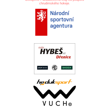
chrudimského hokeje.
.
.
..
.