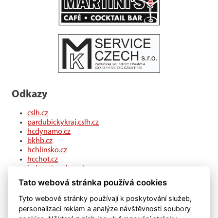
Odkazy
cslh.cz
pardubickykraj.cslh.cz
hcdynamo.cz
bkhb.cz
hchlinsko.cz
hcchot.cz
kohouti-ceskatrebova.cz
hcledec.cz
Tato webová stránka používá cookies
hclitomysl.cz
hcskutec.cz
Tyto webové stránky používají k poskytování služeb,
hcslovan.com
personalizaci reklam a analýze návštěvnosti soubory
hcchocen.cz