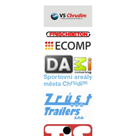
.
.
.