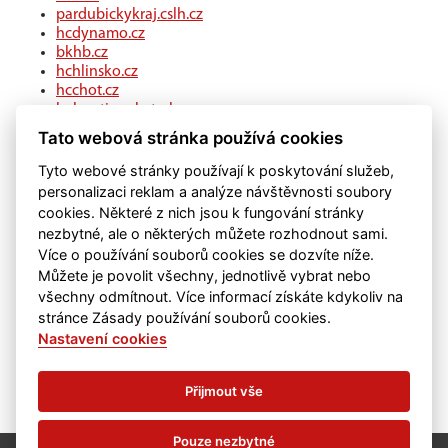
pardubickykraj.cslh.cz
hcdynamo.cz
bkhb.cz
hchlinsko.cz
hcchot.cz
kohouti-ceskatrebova.cz
hcledec.cz
Tato webová stránka používá cookies
hclitomysl.cz
hcskutec.cz
Tyto webové stránky používají k poskytování služeb,
hcslovan.com
personalizaci reklam a analýze návštěvnosti soubory
hcchocen.cz
cookies. Některé z nich jsou k fungování stránky
hcpolicka.com
nezbytné, ale o některých můžete rozhodnout sami.
hcsvetlans.cz
Více o používání souborů cookies se dozvíte níže.
eSports.cz
Můžete je povolit všechny, jednotlivě vybrat nebo
klubweb.cz
všechny odmítnout. Více informací získáte kdykoliv na
onlajny.com
stránce Zásady používání souborů cookies.
Nastavení cookies
Přijmout vše
Pouze nezbytné