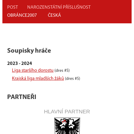
POST
NAROZEN
STÁTNÍ PŘÍSLUŠNOST
OBRÁNCE
2007
ČESKÁ
Soupisky hráče
2023 - 2024
Liga staršího dorostu
(dres #5)
Krajská liga mladších žáků
(dres #5)
PARTNEŘI
HLAVNÍ PARTNER