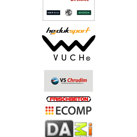
..
.
.
.
.